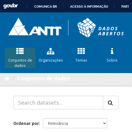
COMUNICA BR
ACESSO À INFORMAÇÃO
PARTI
IR
PARA
O
CONTEÚDO
Conjuntos de
Organizações
Temas
Sobre
dados
Conjuntos de dados
Ordenar por