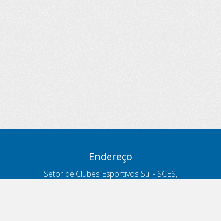
Endereço
Setor de Clubes Esportivos Sul - SCES,
trecho 03, lote 10, Projeto Orla Polo 8
- Brasília - DF