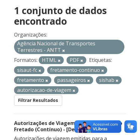
1 conjunto de dados
encontrado
Organizações:
Agência Nacional de Transportes
Terrestres - ANTT
Formatos:
HTML
PDF
Etiquetas:
sisaut-fc
fretamento-continuo
fretamento
passageiros
sishab
autorizacao-de-viagem
Filtrar Resultados
Autorizações de Viagem Nacional – Serviço
Fretado (Contínuo) - [Descontinuado]
Autorizações de viagem emitidas para a