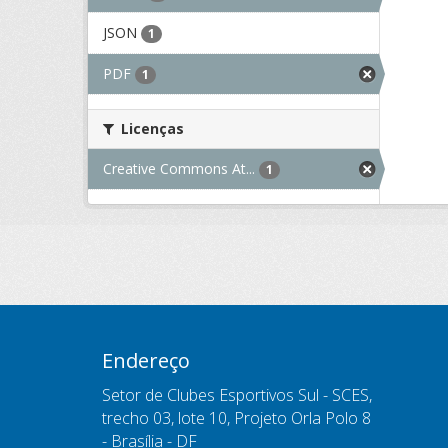
JSON
1
PDF
1
Licenças
Creative Commons At...
1
Endereço
Setor de Clubes Esportivos Sul - SCES,
trecho 03, lote 10, Projeto Orla Polo 8
- Brasília - DF