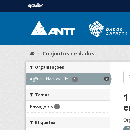
Conjuntos de dados
Organizações
Agência Nacional de...
1
1
Temas
e
Passageiros
1
Or
Etiquetas
C