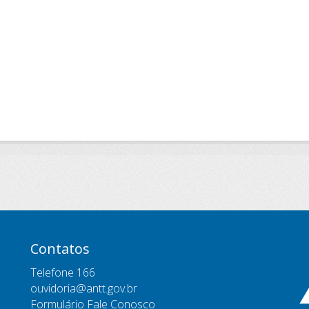
Contatos
Telefone 166
ouvidoria@antt.gov.br
Formulário Fale Conosco