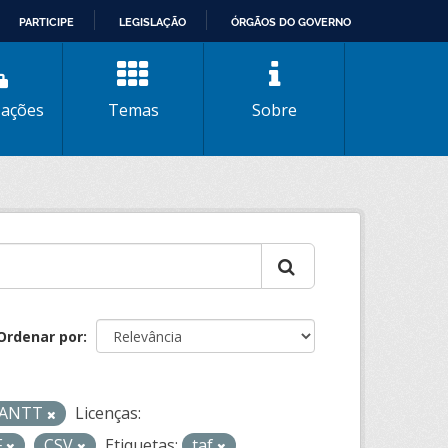
PARTICIPE
LEGISLAÇÃO
ÓRGÃOS DO GOVERNO
zações
Temas
Sobre
Ordenar por
- ANTT
Licenças:
F
CSV
Etiquetas:
taf