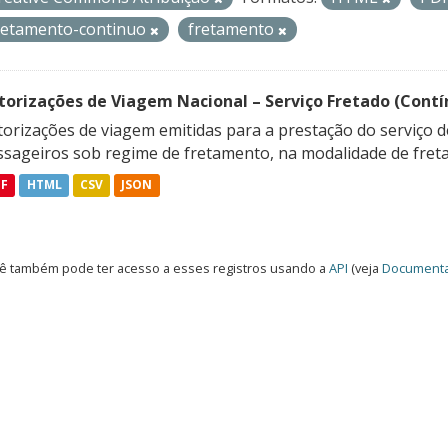
retamento-continuo
fretamento
torizações de Viagem Nacional – Serviço Fretado (Contí
orizações de viagem emitidas para a prestação do serviço d
ssageiros sob regime de fretamento, na modalidade de freta
DF
HTML
CSV
JSON
ê também pode ter acesso a esses registros usando a
API
(veja
Documenta