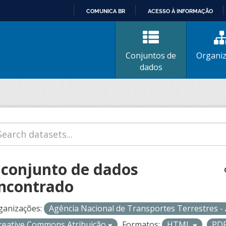
COMUNICA BR
ACESSO À INFORMAÇÃO
IR
PARA
O
Conjuntos de
Organi
CONTEÚDO
dados
 conjunto de dados
ncontrado
ganizações:
Agência Nacional de Transportes Terrestres 
reative Commons Atribuição
Formatos:
HTML
PD