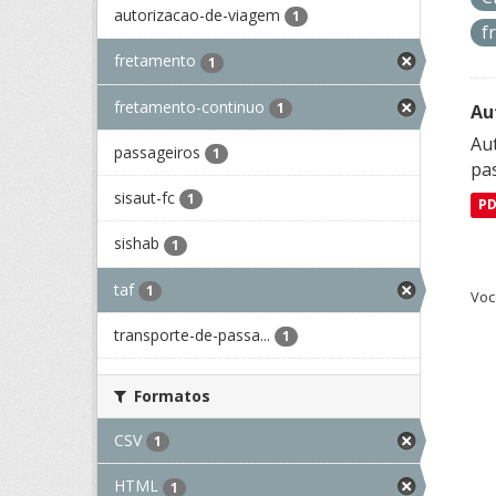
autorizacao-de-viagem
1
f
fretamento
1
fretamento-continuo
1
Au
Aut
passageiros
1
pa
sisaut-fc
1
P
sishab
1
taf
1
Voc
transporte-de-passa...
1
Formatos
CSV
1
HTML
1