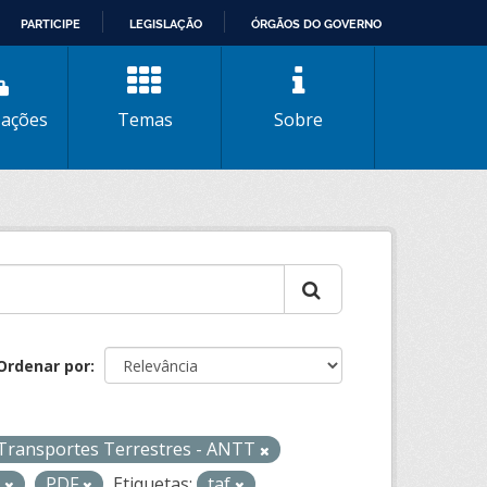
PARTICIPE
LEGISLAÇÃO
ÓRGÃOS DO GOVERNO
zações
Temas
Sobre
Ordenar por
 Transportes Terrestres - ANTT
L
PDF
Etiquetas:
taf