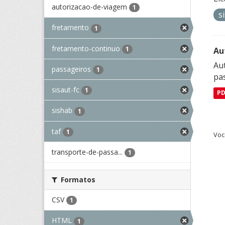
autorizacao-de-viagem
1
s
fretamento
1
fretamento-continuo
1
Au
Aut
passageiros
1
pa
sisaut-fc
1
P
sishab
1
taf
1
Voc
transporte-de-passa...
1
Formatos
CSV
1
HTML
1