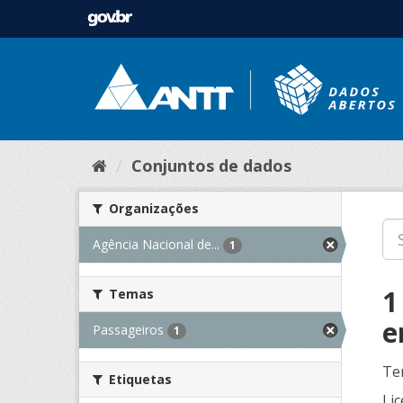
Conjuntos de dados
Organizações
Agência Nacional de...
1
1
Temas
e
Passageiros
1
Te
Etiquetas
Lic