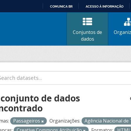
COMUNICA BR
ACESSO À INFORMAÇÃO
IR
PARA
O
Conjuntos de
Organi
CONTEÚDO
dados
 conjunto de dados
ncontrado
mas:
Passageiros
Organizações:
Agência Nacional de
enças:
Creative Commons Atribuição
Formatos:
HTM