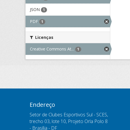
JSON
1
PDF
1
Licenças
Creative Commons At...
1
Endereço
Setor de Clubes Esportivos Sul - SCES,
trecho 03, lote 10, Projeto Orla Polo 8
- Brasília - DF