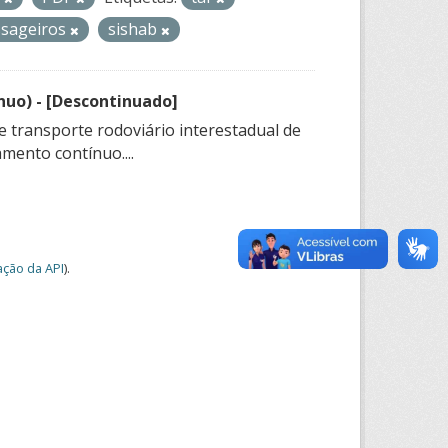
ssageiros
sishab
nuo) - [Descontinuado]
e transporte rodoviário interestadual de
mento contínuo....
ção da API
).