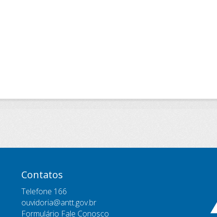
Contatos
Telefone 166
ouvidoria@antt.gov.br
Formulário Fale Conosco