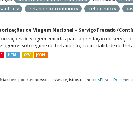
isaut-fc
fretamento-continuo
fretamento
pa
torizações de Viagem Nacional – Serviço Fretado (Contí
orizações de viagem emitidas para a prestação do serviço d
ssageiros sob regime de fretamento, na modalidade de freta
DF
HTML
CSV
JSON
ê também pode ter acesso a esses registros usando a
API
(veja
Documenta