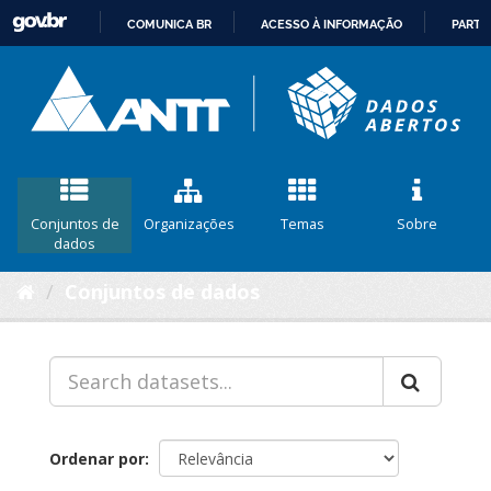
COMUNICA BR
ACESSO À INFORMAÇÃO
PARTI
IR
PARA
O
CONTEÚDO
Conjuntos de
Organizações
Temas
Sobre
dados
Conjuntos de dados
Ordenar por