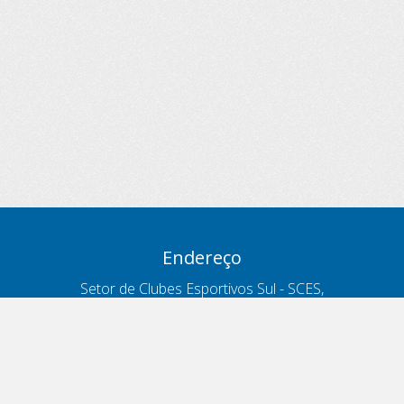
Endereço
Setor de Clubes Esportivos Sul - SCES,
trecho 03, lote 10, Projeto Orla Polo 8
- Brasília - DF
Contatos