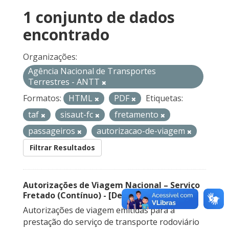
1 conjunto de dados
encontrado
Organizações:
Agência Nacional de Transportes
Terrestres - ANTT
Formatos:
HTML
PDF
Etiquetas:
taf
sisaut-fc
fretamento
passageiros
autorizacao-de-viagem
Filtrar Resultados
Autorizações de Viagem Nacional – Serviço
Fretado (Contínuo) - [Descontinuado]
Autorizações de viagem emitidas para a
prestação do serviço de transporte rodoviário