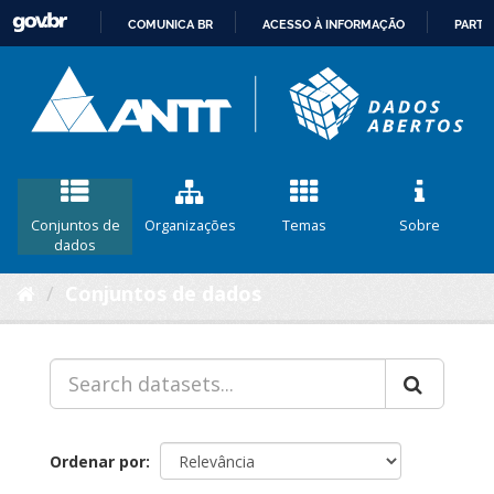
COMUNICA BR
ACESSO À INFORMAÇÃO
PARTI
IR
PARA
O
CONTEÚDO
Conjuntos de
Organizações
Temas
Sobre
dados
Conjuntos de dados
Ordenar por