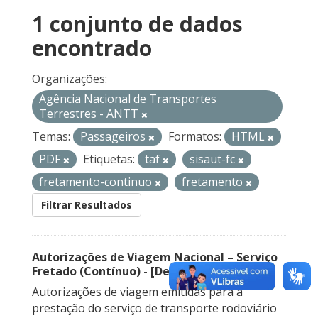
1 conjunto de dados
encontrado
Organizações:
Agência Nacional de Transportes
Terrestres - ANTT
Temas:
Passageiros
Formatos:
HTML
PDF
Etiquetas:
taf
sisaut-fc
fretamento-continuo
fretamento
Filtrar Resultados
Autorizações de Viagem Nacional – Serviço
Fretado (Contínuo) - [Descontinuado]
Autorizações de viagem emitidas para a
prestação do serviço de transporte rodoviário