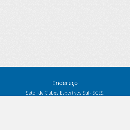
Endereço
Setor de Clubes Esportivos Sul - SCES,
trecho 03, lote 10, Projeto Orla Polo 8
- Brasília - DF
Contatos