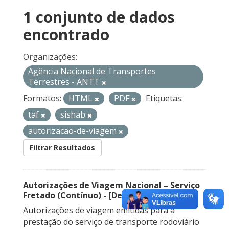
1 conjunto de dados
encontrado
Organizações:
Agência Nacional de Transportes
Terrestres - ANTT
Formatos:
HTML
PDF
Etiquetas:
taf
sishab
autorizacao-de-viagem
Filtrar Resultados
Autorizações de Viagem Nacional – Serviço
Fretado (Contínuo) - [Descontinuado]
Autorizações de viagem emitidas para a
prestação do serviço de transporte rodoviário