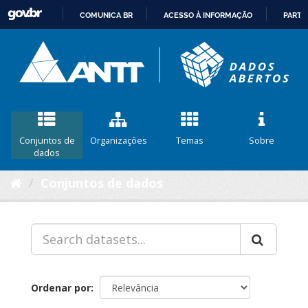
COMUNICA BR
ACESSO À INFORMAÇÃO
PARTI
IR
PARA
O
CONTEÚDO
Conjuntos de
Organizações
Temas
Sobre
dados
Conjuntos de dados
Ordenar por