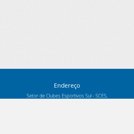
Endereço
Setor de Clubes Esportivos Sul - SCES,
trecho 03, lote 10, Projeto Orla Polo 8
- Brasília - DF
Contatos