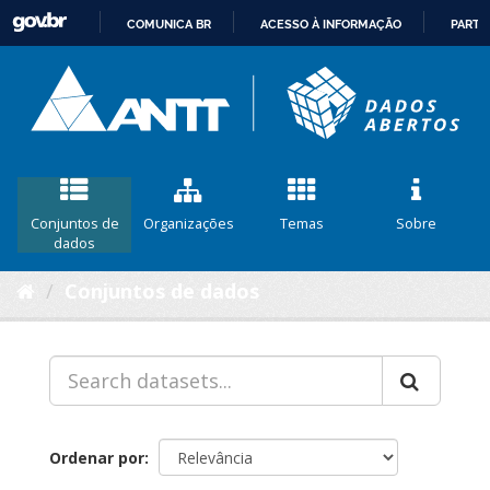
COMUNICA BR
ACESSO À INFORMAÇÃO
PARTI
IR
PARA
O
CONTEÚDO
Conjuntos de
Organizações
Temas
Sobre
dados
Conjuntos de dados
Ordenar por