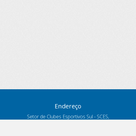
Endereço
Setor de Clubes Esportivos Sul - SCES,
trecho 03, lote 10, Projeto Orla Polo 8
- Brasília - DF