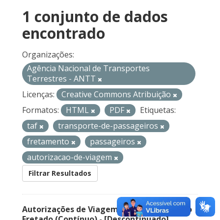
1 conjunto de dados
encontrado
Organizações:
Agência Nacional de Transportes
Terrestres - ANTT
Licenças:
Creative Commons Atribuição
Formatos:
HTML
PDF
Etiquetas:
taf
transporte-de-passageiros
fretamento
passageiros
autorizacao-de-viagem
Filtrar Resultados
Autorizações de Viagem Nacional – Serviço
Fretado (Contínuo) - [Descontinuado]