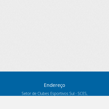
Endereço
Setor de Clubes Esportivos Sul - SCES,
trecho 03, lote 10, Projeto Orla Polo 8
- Brasília - DF