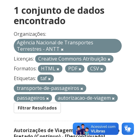
1 conjunto de dados
encontrado
Organizações:
Agência Nacional de Transportes
Terrestres - ANTT
Licenças:
Creative Commons Atribuição
Formatos:
HTML
PDF
CSV
Etiquetas:
taf
transporte-de-passageiros
passageiros
autorizacao-de-viagem
Filtrar Resultados
Autorizações de Viagem Nacional – Serviço
Fretado (Contínuo) - [Descontinuado]