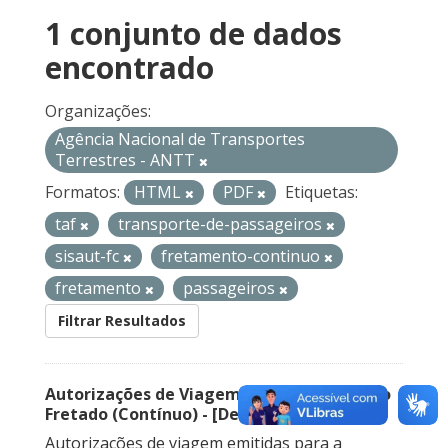
1 conjunto de dados
encontrado
Organizações:
Agência Nacional de Transportes
Terrestres - ANTT
Formatos:
HTML
PDF
Etiquetas:
taf
transporte-de-passageiros
sisaut-fc
fretamento-continuo
fretamento
passageiros
Filtrar Resultados
Autorizações de Viagem Nacional – Serviço
Fretado (Contínuo) - [Descontinuado]
Autorizações de viagem emitidas para a