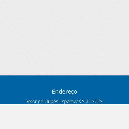
Endereço
Setor de Clubes Esportivos Sul - SCES,
trecho 03, lote 10, Projeto Orla Polo 8
- Brasília - DF