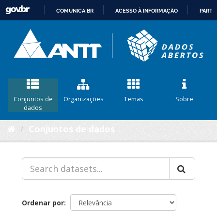
COMUNICA BR
ACESSO À INFORMAÇÃO
PARTI
IR
PARA
O
CONTEÚDO
Conjuntos de
Organizações
Temas
Sobre
dados
Conjuntos de dados
Ordenar por