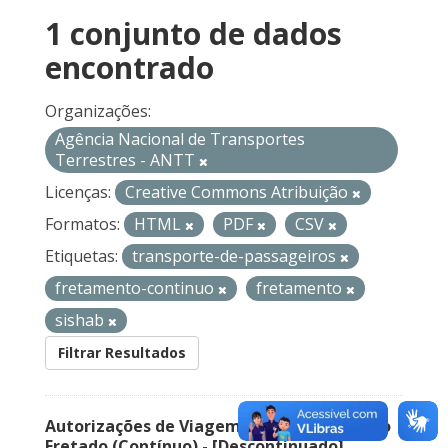
1 conjunto de dados
encontrado
Organizações:
Agência Nacional de Transportes
Terrestres - ANTT
Licenças:
Creative Commons Atribuição
Formatos:
HTML
PDF
CSV
Etiquetas:
transporte-de-passageiros
fretamento-continuo
fretamento
sishab
Filtrar Resultados
Autorizações de Viagem Nacional – Serviço
Fretado (Contínuo) - [Descontinuado]