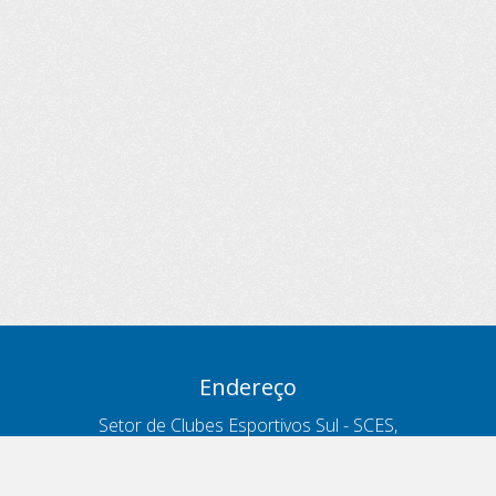
Endereço
Setor de Clubes Esportivos Sul - SCES,
trecho 03, lote 10, Projeto Orla Polo 8
- Brasília - DF