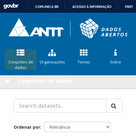
COMUNICA BR
ACESSO À INFORMAÇÃO
PARTI
IR
PARA
O
CONTEÚDO
Conjuntos de
Organizações
Temas
Sobre
dados
Conjuntos de dados
Ordenar por