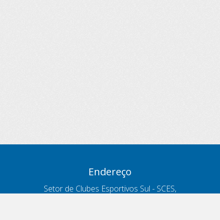
Endereço
Setor de Clubes Esportivos Sul - SCES,
trecho 03, lote 10, Projeto Orla Polo 8
- Brasília - DF