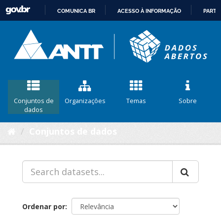
COMUNICA BR
ACESSO À INFORMAÇÃO
PARTI
IR
PARA
O
CONTEÚDO
Conjuntos de
Organizações
Temas
Sobre
dados
Conjuntos de dados
Ordenar por