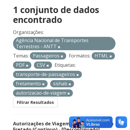
1 conjunto de dados
encontrado
Organizações:
Agência Nacional de Transportes
Terrestres - ANTT
Temas:
Passageiros
Formatos:
HTML
PDF
CSV
Etiquetas:
transporte-de-passageiros
fretamento
sishab
autorizacao-de-viagem
Filtrar Resultados
Autorizações de Viagem Nacional – Serviço
Fretado (Contínuo) - [Descontinuado]