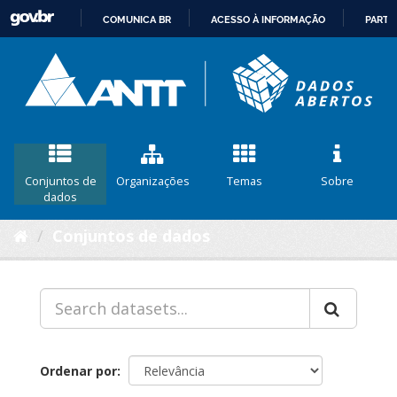
COMUNICA BR
ACESSO À INFORMAÇÃO
PARTI
IR
PARA
O
CONTEÚDO
Conjuntos de
Organizações
Temas
Sobre
dados
Conjuntos de dados
Ordenar por