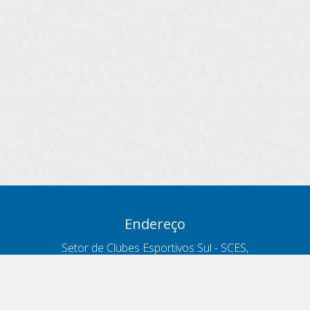
Endereço
Setor de Clubes Esportivos Sul - SCES,
trecho 03, lote 10, Projeto Orla Polo 8
- Brasília - DF