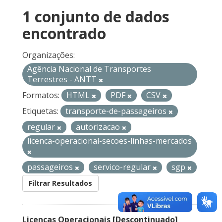
1 conjunto de dados
encontrado
Organizações:
Agência Nacional de Transportes
Terrestres - ANTT
Formatos:
HTML
PDF
CSV
Etiquetas:
transporte-de-passageiros
regular
autorizacao
licenca-operacional-secoes-linhas-mercados
passageiros
servico-regular
sgp
Filtrar Resultados
Licenças Operacionais [Descontinuado]