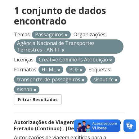
1 conjunto de dados
encontrado
Temas:
Passageiros
Organizações:
Agência Nacional de Transportes
Terrestres - ANTT
Licenças:
Creative Commons Atribuição
Formatos:
HTML
PDF
Etiquetas:
transporte-de-passageiros
sisaut-fc
sishab
Filtrar Resultados
Autorizações de Viagem Nacional – Serviço
Fretado (Contínuo) - [Descontinuado]
Autorizações de viagem emitidas para a