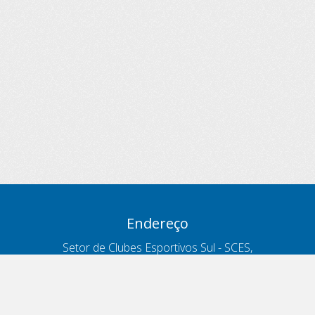
Endereço
Setor de Clubes Esportivos Sul - SCES,
trecho 03, lote 10, Projeto Orla Polo 8
- Brasília - DF