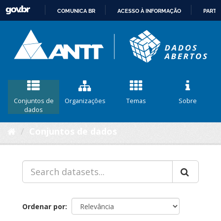
COMUNICA BR
ACESSO À INFORMAÇÃO
PARTI
IR
PARA
O
CONTEÚDO
Conjuntos de
Organizações
Temas
Sobre
dados
Conjuntos de dados
Ordenar por