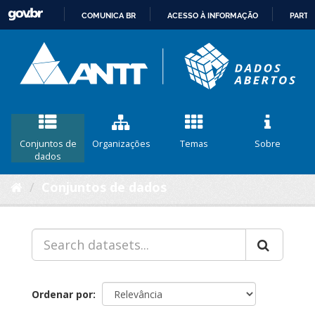
COMUNICA BR
ACESSO À INFORMAÇÃO
PARTI
IR
PARA
O
CONTEÚDO
Conjuntos de
Organizações
Temas
Sobre
dados
Conjuntos de dados
Ordenar por