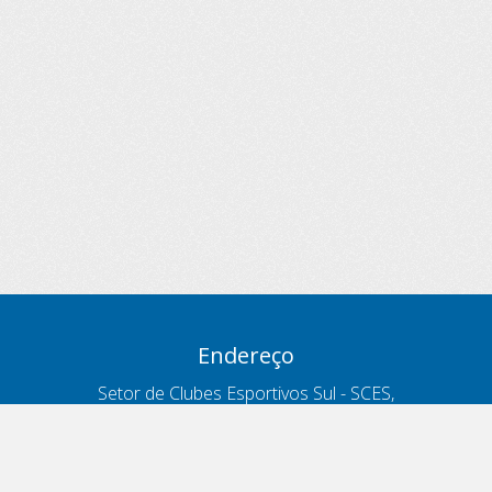
Endereço
Setor de Clubes Esportivos Sul - SCES,
trecho 03, lote 10, Projeto Orla Polo 8
- Brasília - DF