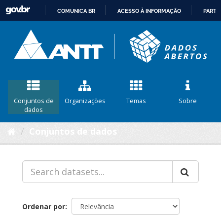
COMUNICA BR
ACESSO À INFORMAÇÃO
PARTI
IR
PARA
O
CONTEÚDO
Conjuntos de
Organizações
Temas
Sobre
dados
Conjuntos de dados
Ordenar por