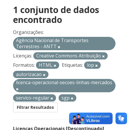
1 conjunto de dados
encontrado
Organizações:
Agência Nacional de Transportes
Terrestres - ANTT
Licenças:
Creative Commons Atribuição
Formatos:
HTML
Etiquetas:
lop
autorizacao
licenca-operacional-secoes-linhas-mercados
servico-regular
sgp
Filtrar Resultados
Licenças Operacionais [Descontinuado]