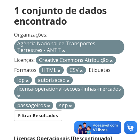
1 conjunto de dados
encontrado
Organizações:
Agência Nacional de Transportes
Terrestres - ANTT
Licenças:
Creative Commons Atribuição
Formatos:
HTML
CSV
Etiquetas:
lop
autorizacao
licenca-operacional-secoes-linhas-mercados
passageiros
sgp
Filtrar Resultados
Licenças Operacionais [Descontinuado]