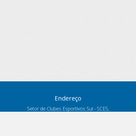
Endereço
Setor de Clubes Esportivos Sul - SCES,
trecho 03, lote 10, Projeto Orla Polo 8
- Brasília - DF