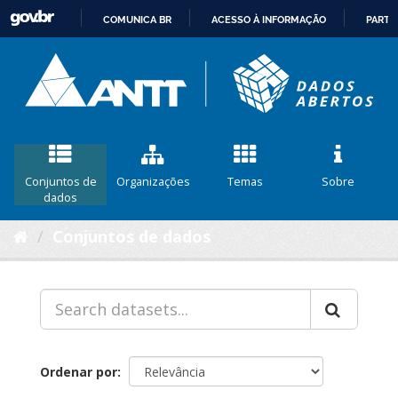
COMUNICA BR
ACESSO À INFORMAÇÃO
PARTI
IR
PARA
O
CONTEÚDO
Conjuntos de
Organizações
Temas
Sobre
dados
Conjuntos de dados
Ordenar por