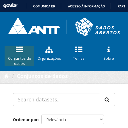
COMUNICA BR
ACESSO À INFORMAÇÃO
PARTI
IR
PARA
O
CONTEÚDO
Conjuntos de
Organizações
Temas
Sobre
dados
Conjuntos de dados
Ordenar por