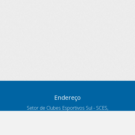
Endereço
Setor de Clubes Esportivos Sul - SCES,
trecho 03, lote 10, Projeto Orla Polo 8
- Brasília - DF