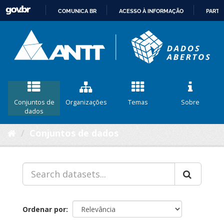
COMUNICA BR
ACESSO À INFORMAÇÃO
PARTI
IR
PARA
O
CONTEÚDO
Conjuntos de
Organizações
Temas
Sobre
dados
Conjuntos de dados
Ordenar por