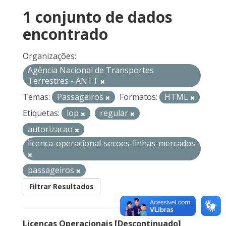
1 conjunto de dados
encontrado
Organizações:
Agência Nacional de Transportes
Terrestres - ANTT
Temas:
Passageiros
Formatos:
HTML
Etiquetas:
lop
regular
autorizacao
licenca-operacional-secoes-linhas-mercados
passageiros
Filtrar Resultados
Licenças Operacionais [Descontinuado]