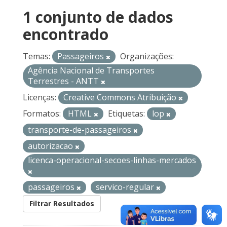
1 conjunto de dados
encontrado
Temas:
Passageiros
Organizações:
Agência Nacional de Transportes
Terrestres - ANTT
Licenças:
Creative Commons Atribuição
Formatos:
HTML
Etiquetas:
lop
transporte-de-passageiros
autorizacao
licenca-operacional-secoes-linhas-mercados
passageiros
servico-regular
Filtrar Resultados