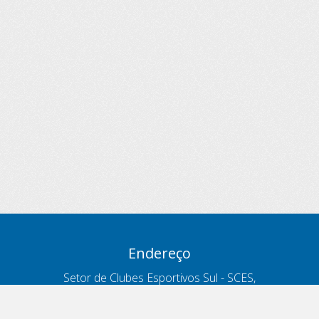
Endereço
Setor de Clubes Esportivos Sul - SCES,
trecho 03, lote 10, Projeto Orla Polo 8
- Brasília - DF