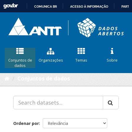
COMUNICA BR
ACESSO À INFORMAÇÃO
PARTI
IR
PARA
O
CONTEÚDO
Conjuntos de
Organizações
Temas
Sobre
dados
Conjuntos de dados
Ordenar por