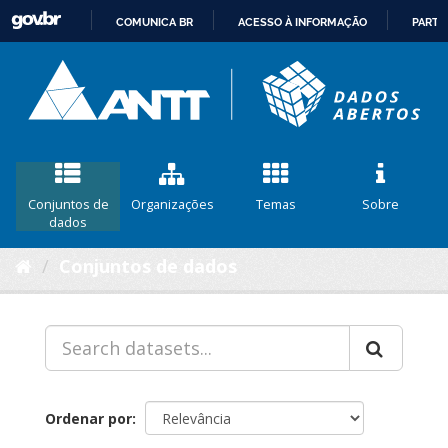
COMUNICA BR
ACESSO À INFORMAÇÃO
PARTI
IR
PARA
O
CONTEÚDO
Conjuntos de
Organizações
Temas
Sobre
dados
Conjuntos de dados
Ordenar por