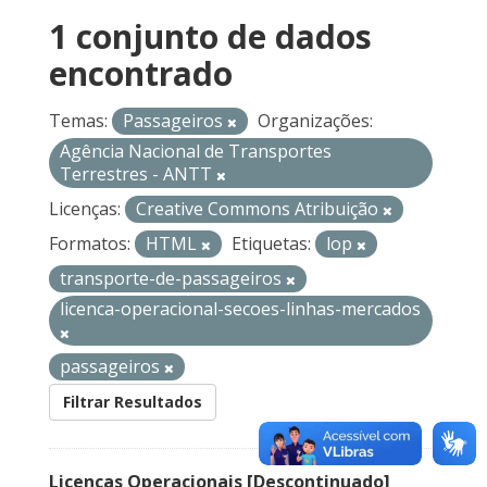
1 conjunto de dados
encontrado
Temas:
Passageiros
Organizações:
Agência Nacional de Transportes
Terrestres - ANTT
Licenças:
Creative Commons Atribuição
Formatos:
HTML
Etiquetas:
lop
transporte-de-passageiros
licenca-operacional-secoes-linhas-mercados
passageiros
Filtrar Resultados
Licenças Operacionais [Descontinuado]