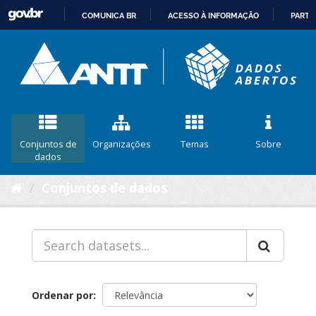
COMUNICA BR
ACESSO À INFORMAÇÃO
PARTI
IR
PARA
O
CONTEÚDO
Conjuntos de
Organizações
Temas
Sobre
dados
Conjuntos de dados
Ordenar por