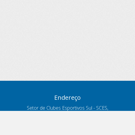
Endereço
Setor de Clubes Esportivos Sul - SCES,
trecho 03, lote 10, Projeto Orla Polo 8
- Brasília - DF