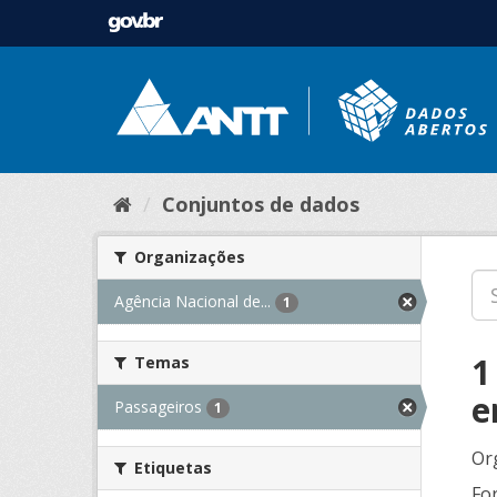
Conjuntos de dados
Organizações
Agência Nacional de...
1
1
Temas
e
Passageiros
1
Or
Etiquetas
Fo