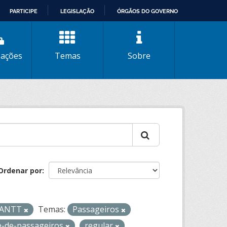
PARTICIPE
LEGISLAÇÃO
ÓRGÃOS DO GOVERNO
zações
Temas
Sobre
Ordenar por
- ANTT
Temas:
Passageiros
e-de-passageiros
regular