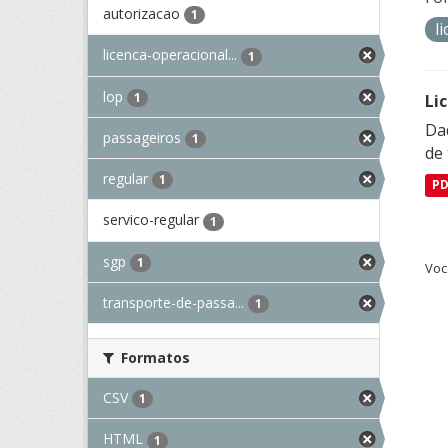
autorizacao
1
l
licenca-operacional...
1
lop
1
Li
Da
passageiros
1
de 
regular
1
P
servico-regular
1
sgp
1
Voc
transporte-de-passa...
1
Formatos
CSV
1
HTML
1