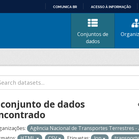
COMUNICA BR
ACESSO À INFORMAÇÃO
IR
PARA
O
Conjuntos de
Organi
CONTEÚDO
dados
 conjunto de dados
ncontrado
ganizações:
Agência Nacional de Transportes Terrestres 
rmatos:
HTML
CSV
Etiquetas:
lop
transport