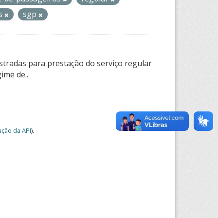
os
sgp
tradas para prestação do serviço regular
ime de...
ção da API
).