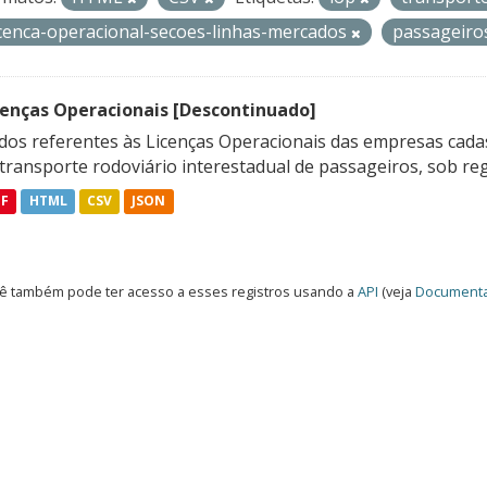
icenca-operacional-secoes-linhas-mercados
passageir
cenças Operacionais [Descontinuado]
dos referentes às Licenças Operacionais das empresas cadas
transporte rodoviário interestadual de passageiros, sob reg
DF
HTML
CSV
JSON
ê também pode ter acesso a esses registros usando a
API
(veja
Documenta