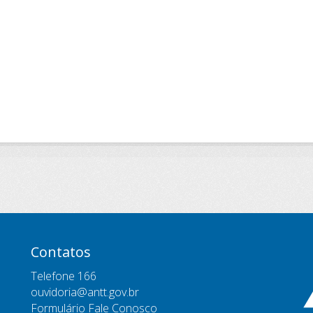
Contatos
Telefone 166
ouvidoria@antt.gov.br
Formulário Fale Conosco