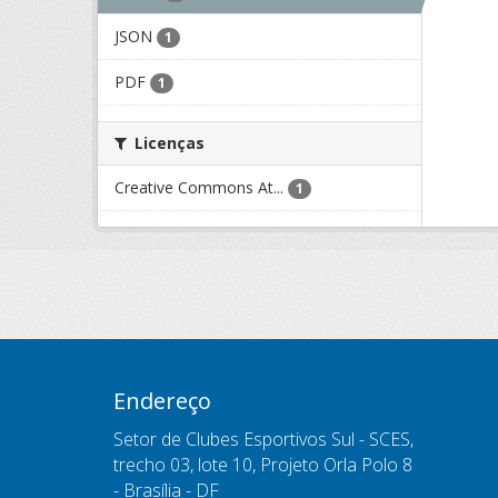
JSON
1
PDF
1
Licenças
Creative Commons At...
1
Endereço
Setor de Clubes Esportivos Sul - SCES,
trecho 03, lote 10, Projeto Orla Polo 8
- Brasília - DF