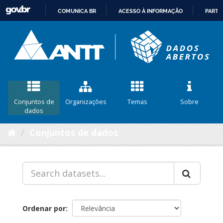
COMUNICA BR
ACESSO À INFORMAÇÃO
PARTI
IR
PARA
O
CONTEÚDO
Conjuntos de
Organizações
Temas
Sobre
dados
Conjuntos de dados
Ordenar por