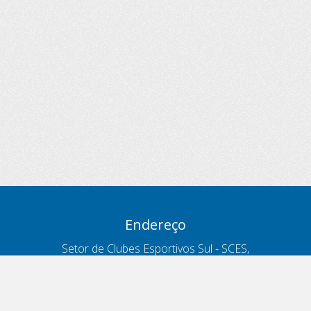
Endereço
Setor de Clubes Esportivos Sul - SCES,
trecho 03, lote 10, Projeto Orla Polo 8
- Brasília - DF