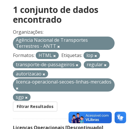
1 conjunto de dados
encontrado
Organizações:
Agência Nacional de Transportes
Terrestres - ANTT
Formatos:
HTML
Etiquetas:
lop
transporte-de-passageiros
regular
autorizacao
licenca-operacional-secoes-linhas-mercados
sgp
Filtrar Resultados
Licenças Operacionais [Descontinuado]