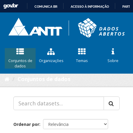
COMUNICA BR
ACESSO À INFORMAÇÃO
PARTI
IR
PARA
O
CONTEÚDO
Conjuntos de
Organizações
Temas
Sobre
dados
Conjuntos de dados
Ordenar por