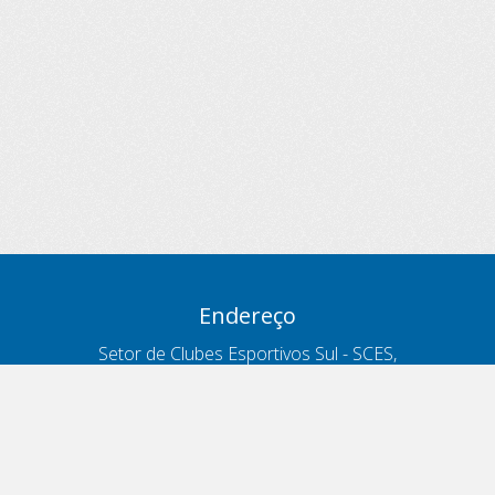
Endereço
Setor de Clubes Esportivos Sul - SCES,
trecho 03, lote 10, Projeto Orla Polo 8
- Brasília - DF
Contatos