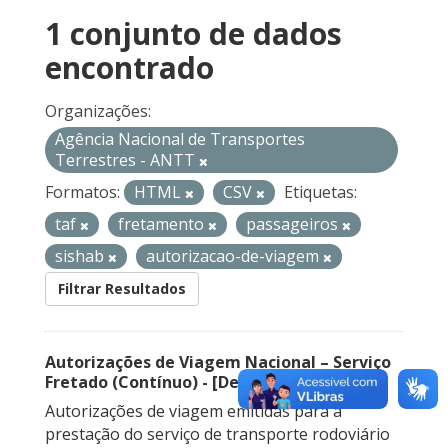
1 conjunto de dados
encontrado
Organizações:
Agência Nacional de Transportes
Terrestres - ANTT
Formatos:
HTML
CSV
Etiquetas:
taf
fretamento
passageiros
sishab
autorizacao-de-viagem
Filtrar Resultados
Autorizações de Viagem Nacional – Serviço
Fretado (Contínuo) - [Descontinuado]
Autorizações de viagem emitidas para a
prestação do serviço de transporte rodoviário