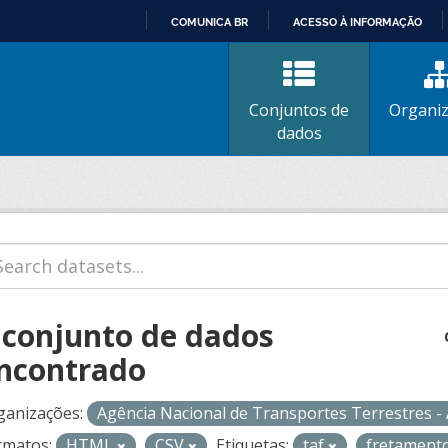
COMUNICA BR
ACESSO À INFORMAÇÃO
IR
PARA
O
Conjuntos de
Organi
CONTEÚDO
dados
 conjunto de dados
ncontrado
ganizações:
Agência Nacional de Transportes Terrestres 
rmatos:
HTML
CSV
Etiquetas:
taf
fretament