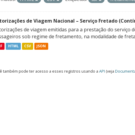
torizações de Viagem Nacional – Serviço Fretado (Contí
orizações de viagem emitidas para a prestação do serviço d
ssageiros sob regime de fretamento, na modalidade de freta
DF
HTML
CSV
JSON
ê também pode ter acesso a esses registros usando a
API
(veja
Documenta