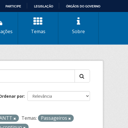
PARTICIPE
LEGISLAÇÃO
ÓRGÃOS DO GOVERNO
zações
Temas
Sobre
Ordenar por
- ANTT
Temas:
Passageiros
o-continuo