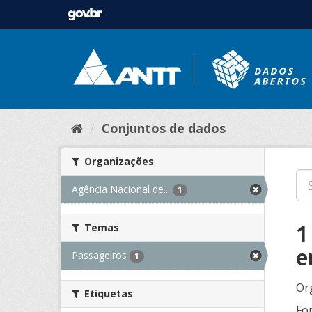
Conjuntos de dados
Organizações
Agência Nacional de...
1
1
Temas
e
Passageiros
1
Or
Etiquetas
Fo