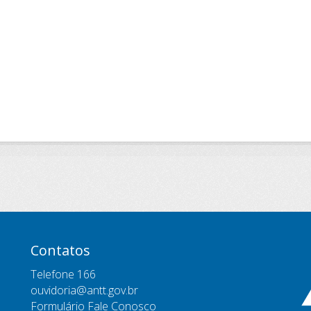
Contatos
Telefone 166
ouvidoria@antt.gov.br
Formulário Fale Conosco