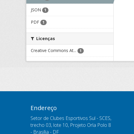
JSON
1
PDF
1
Licenças
Creative Commons At...
1
Endereço
Setor de Clubes Esportivos Sul - SCES,
trecho 03, lote 10, Projeto Orla Polo 8
- Brasília - DF