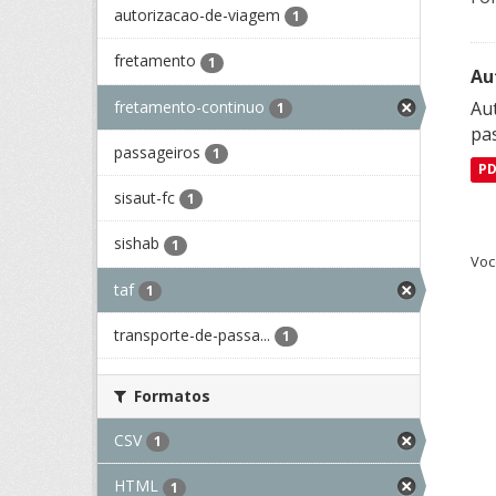
autorizacao-de-viagem
1
fretamento
1
Au
fretamento-continuo
Aut
1
pa
passageiros
1
P
sisaut-fc
1
sishab
1
Voc
taf
1
transporte-de-passa...
1
Formatos
CSV
1
HTML
1