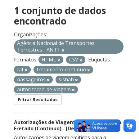
1 conjunto de dados
encontrado
Organizações:
Agência Nacional de Transportes
Terrestres - ANTT
Formatos:
HTML
CSV
Etiquetas:
taf
fretamento-continuo
passageiros
sishab
autorizacao-de-viagem
Filtrar Resultados
Autorizações de Viagem Nacional – Serviço
Fretado (Contínuo) - [Descontinuado]
Autorizações de viagem emitidas para a