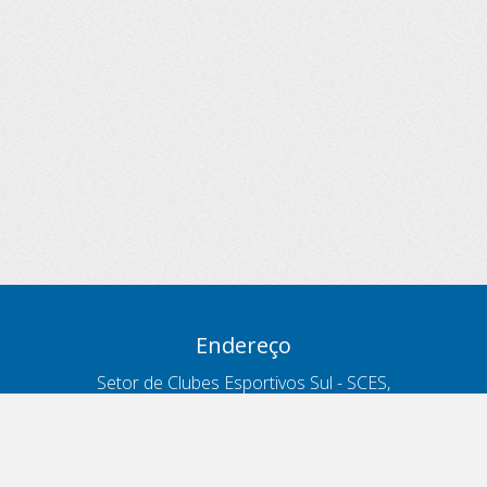
Endereço
Setor de Clubes Esportivos Sul - SCES,
trecho 03, lote 10, Projeto Orla Polo 8
- Brasília - DF