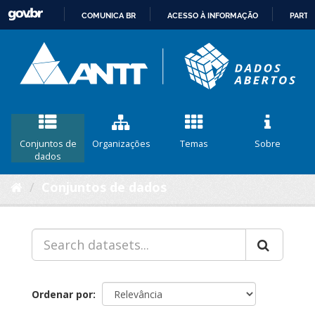
COMUNICA BR
ACESSO À INFORMAÇÃO
PARTI
IR
PARA
O
CONTEÚDO
Conjuntos de
Organizações
Temas
Sobre
dados
Conjuntos de dados
Ordenar por