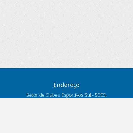
Endereço
Setor de Clubes Esportivos Sul - SCES,
trecho 03, lote 10, Projeto Orla Polo 8
- Brasília - DF
Contatos