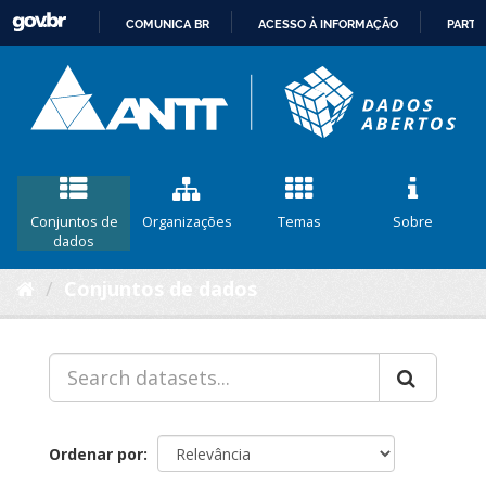
COMUNICA BR
ACESSO À INFORMAÇÃO
PARTI
IR
PARA
O
CONTEÚDO
Conjuntos de
Organizações
Temas
Sobre
dados
Conjuntos de dados
Ordenar por