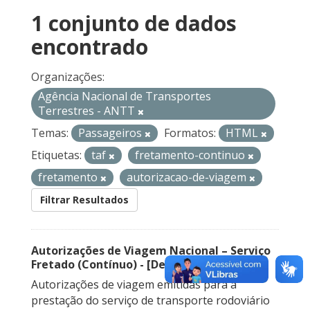
1 conjunto de dados
encontrado
Organizações:
Agência Nacional de Transportes
Terrestres - ANTT
Temas:
Passageiros
Formatos:
HTML
Etiquetas:
taf
fretamento-continuo
fretamento
autorizacao-de-viagem
Filtrar Resultados
Autorizações de Viagem Nacional – Serviço
Fretado (Contínuo) - [Descontinuado]
Autorizações de viagem emitidas para a
prestação do serviço de transporte rodoviário