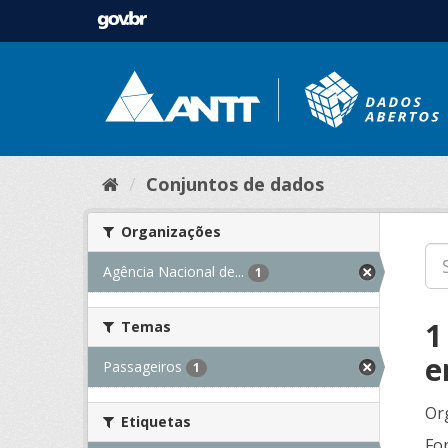
Conjuntos de dados
Organizações
Agência Nacional de...
1
1
Temas
e
Passageiros
1
Or
Etiquetas
Fo