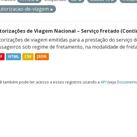
utorizacao-de-viagem
torizações de Viagem Nacional – Serviço Fretado (Contí
orizações de viagem emitidas para a prestação do serviço d
ssageiros sob regime de fretamento, na modalidade de freta
DF
HTML
CSV
JSON
ê também pode ter acesso a esses registros usando a
API
(veja
Documenta