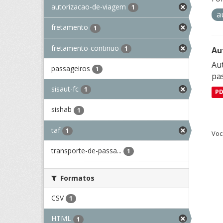
autorizacao-de-viagem
1
a
fretamento
1
fretamento-continuo
1
Au
Aut
passageiros
1
pa
sisaut-fc
1
P
sishab
1
taf
1
Voc
transporte-de-passa...
1
Formatos
CSV
1
HTML
1