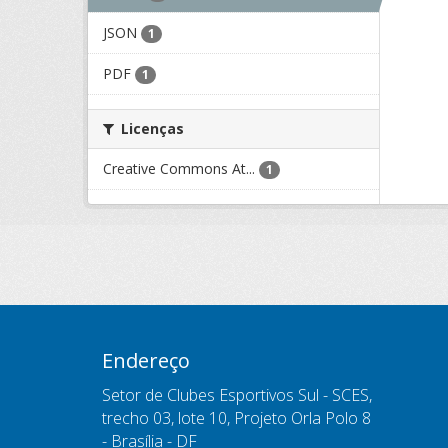
JSON
1
PDF
1
Licenças
Creative Commons At...
1
Endereço
Setor de Clubes Esportivos Sul - SCES,
trecho 03, lote 10, Projeto Orla Polo 8
- Brasília - DF