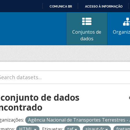
COMUNICA BR
ACESSO À INFORMAÇÃO
IR
PARA
O
Conjuntos de
Organi
CONTEÚDO
dados
 conjunto de dados
ncontrado
ganizações:
Agência Nacional de Transportes Terrestres 
rmatos:
HTML
Etiquetas:
taf
sisaut-fc
freta