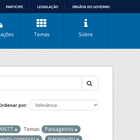
PARTICIPE
LEGISLAÇÃO
ÓRGÃOS DO GOVERNO
zações
Temas
Sobre
Ordenar por
- ANTT
Temas:
Passageiros
mento-continuo
fretamento