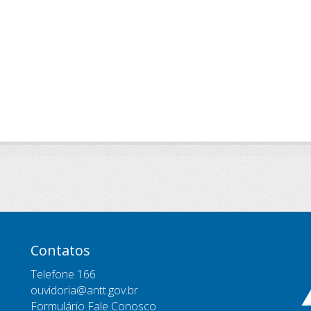
Contatos
Telefone 166
ouvidoria@antt.gov.br
Formulário Fale Conosco