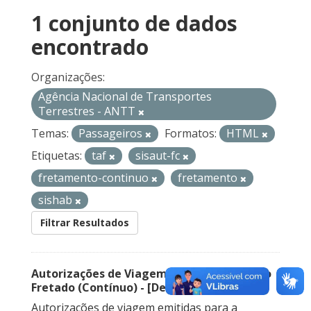
1 conjunto de dados
encontrado
Organizações:
Agência Nacional de Transportes
Terrestres - ANTT
Temas:
Passageiros
Formatos:
HTML
Etiquetas:
taf
sisaut-fc
fretamento-continuo
fretamento
sishab
Filtrar Resultados
Autorizações de Viagem Nacional – Serviço
Fretado (Contínuo) - [Descontinuado]
Autorizações de viagem emitidas para a