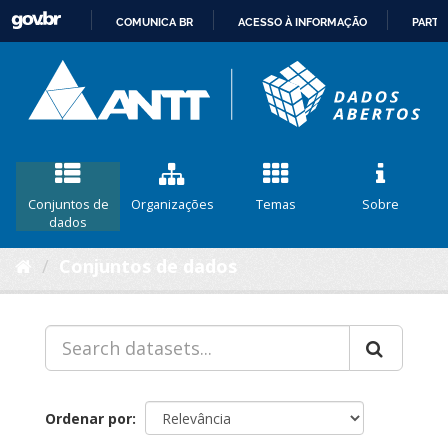
COMUNICA BR
ACESSO À INFORMAÇÃO
PARTI
IR
PARA
O
CONTEÚDO
Conjuntos de
Organizações
Temas
Sobre
dados
Conjuntos de dados
Ordenar por