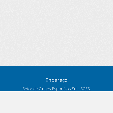
Endereço
Setor de Clubes Esportivos Sul - SCES,
trecho 03, lote 10, Projeto Orla Polo 8
- Brasília - DF