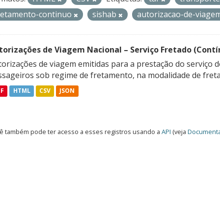
retamento-continuo
sishab
autorizacao-de-viage
torizações de Viagem Nacional – Serviço Fretado (Contí
orizações de viagem emitidas para a prestação do serviço d
ssageiros sob regime de fretamento, na modalidade de freta
DF
HTML
CSV
JSON
ê também pode ter acesso a esses registros usando a
API
(veja
Documenta