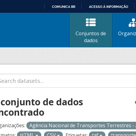
COMUNICA BR
ACESSO À INFORMAÇÃO
IR
PARA
O
Conjuntos de
Organi
CONTEÚDO
dados
 conjunto de dados
ncontrado
ganizações:
Agência Nacional de Transportes Terrestres 
rmatos:
HTML
CSV
Etiquetas:
taf
transport