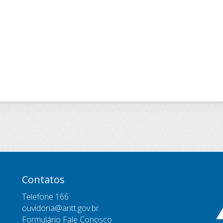
Contatos
Telefone 166
ouvidoria@antt.gov.br
Formulário Fale Conosco