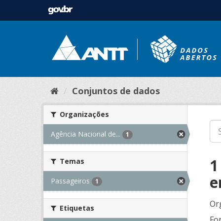
Conjuntos de dados
Organizações
Agência Nacional de...
1
1
Temas
e
Passageiros
1
Or
Etiquetas
Fo