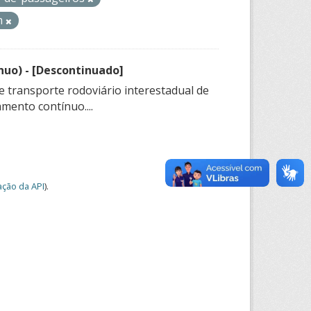
m
nuo) - [Descontinuado]
e transporte rodoviário interestadual de
mento contínuo....
ção da API
).