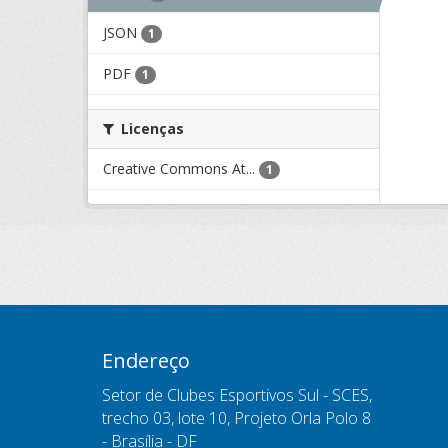
JSON
1
PDF
1
Licenças
Creative Commons At...
1
Endereço
Setor de Clubes Esportivos Sul - SCES,
trecho 03, lote 10, Projeto Orla Polo 8
- Brasília - DF