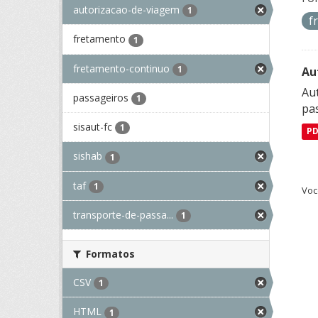
autorizacao-de-viagem
1
f
fretamento
1
fretamento-continuo
1
Au
Aut
passageiros
1
pa
sisaut-fc
1
P
sishab
1
taf
1
Voc
transporte-de-passa...
1
Formatos
CSV
1
HTML
1