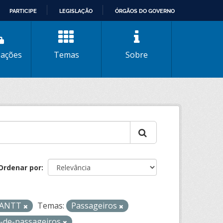
PARTICIPE
LEGISLAÇÃO
ÓRGÃOS DO GOVERNO
zações
Temas
Sobre
Ordenar por
- ANTT
Temas:
Passageiros
e-de-passageiros