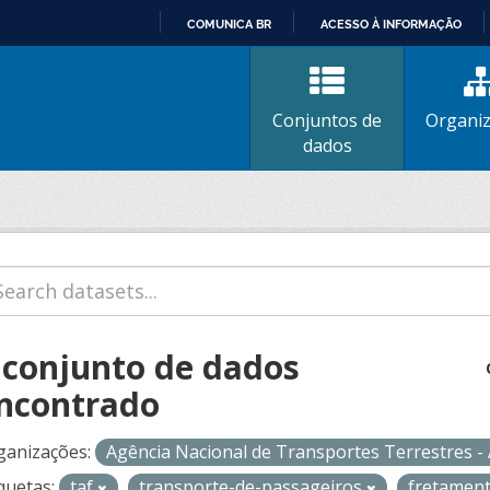
COMUNICA BR
ACESSO À INFORMAÇÃO
IR
PARA
O
Conjuntos de
Organi
CONTEÚDO
dados
 conjunto de dados
ncontrado
ganizações:
Agência Nacional de Transportes Terrestres 
quetas:
taf
transporte-de-passageiros
fretamen