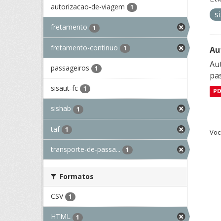
autorizacao-de-viagem
1
s
fretamento
1
fretamento-continuo
1
Au
Aut
passageiros
1
pa
sisaut-fc
1
P
sishab
1
taf
1
Voc
transporte-de-passa...
1
Formatos
CSV
1
HTML
1