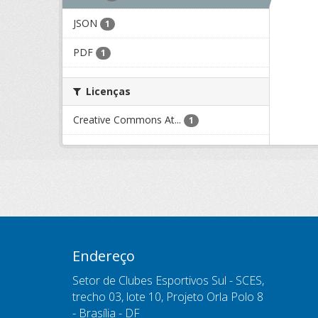
JSON
1
PDF
1
Licenças
Creative Commons At...
1
Endereço
Setor de Clubes Esportivos Sul - SCES,
trecho 03, lote 10, Projeto Orla Polo 8
- Brasília - DF