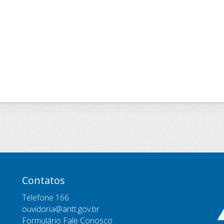
Contatos
Telefone 166
ouvidoria@antt.gov.br
Formulário Fale Conosco