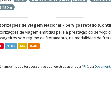
ishab
torizações de Viagem Nacional – Serviço Fretado (Contí
orizações de viagem emitidas para a prestação do serviço d
ssageiros sob regime de fretamento, na modalidade de freta
DF
HTML
CSV
JSON
ê também pode ter acesso a esses registros usando a
API
(veja
Documenta