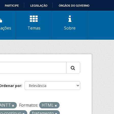
PARTICIPE
LEGISLAÇÃO
ÓRGÃOS DO GOVERNO
zações
Temas
Sobre
Ordenar por
- ANTT
Formatos:
HTML
to-continuo
fretamento