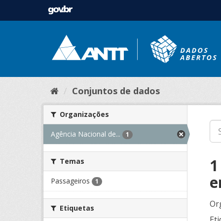
Conjuntos de dados
Organizações
Agência Nacional de...
1
1
Temas
e
Passageiros
1
Or
Etiquetas
Eti