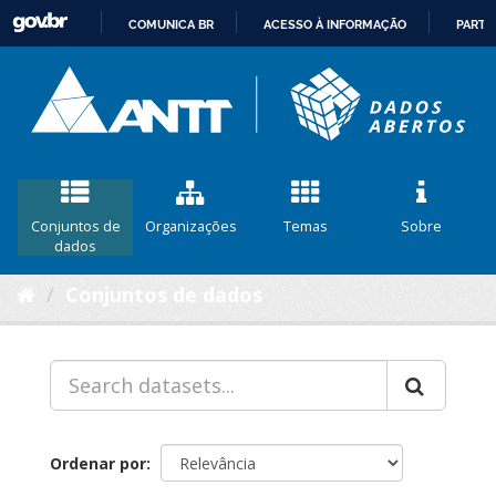
COMUNICA BR
ACESSO À INFORMAÇÃO
PARTI
IR
PARA
O
CONTEÚDO
Conjuntos de
Organizações
Temas
Sobre
dados
Conjuntos de dados
Ordenar por