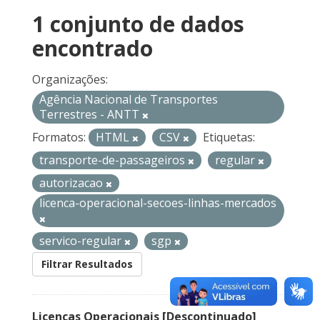
1 conjunto de dados
encontrado
Organizações:
Agência Nacional de Transportes
Terrestres - ANTT
Formatos:
HTML
CSV
Etiquetas:
transporte-de-passageiros
regular
autorizacao
licenca-operacional-secoes-linhas-mercados
servico-regular
sgp
Filtrar Resultados
Licenças Operacionais [Descontinuado]