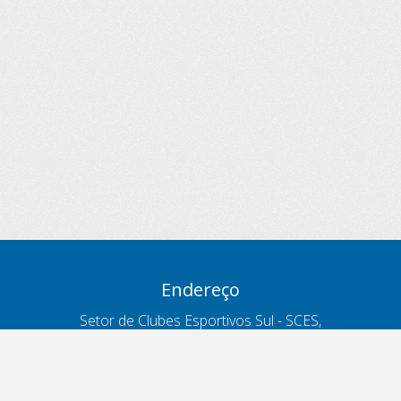
Endereço
Setor de Clubes Esportivos Sul - SCES,
trecho 03, lote 10, Projeto Orla Polo 8
- Brasília - DF