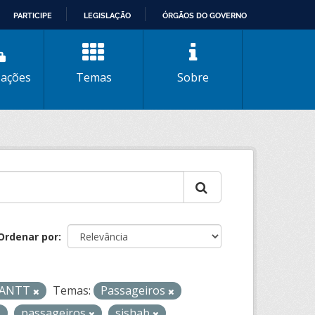
PARTICIPE
LEGISLAÇÃO
ÓRGÃOS DO GOVERNO
zações
Temas
Sobre
Ordenar por
- ANTT
Temas:
Passageiros
passageiros
sishab