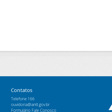
Contatos
Telefone 166
ouvidoria@antt.gov.br
Formulário Fale Conosco