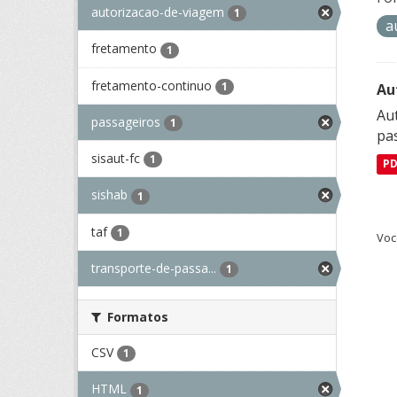
autorizacao-de-viagem
1
a
fretamento
1
fretamento-continuo
1
Au
Aut
passageiros
1
pa
sisaut-fc
1
P
sishab
1
taf
1
Voc
transporte-de-passa...
1
Formatos
CSV
1
HTML
1