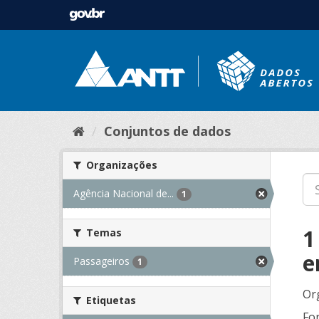
Conjuntos de dados
Organizações
Agência Nacional de...
1
1
Temas
e
Passageiros
1
Or
Etiquetas
Fo