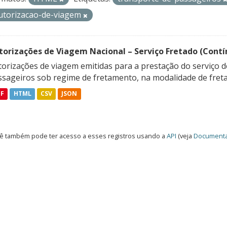
utorizacao-de-viagem
torizações de Viagem Nacional – Serviço Fretado (Contí
orizações de viagem emitidas para a prestação do serviço d
ssageiros sob regime de fretamento, na modalidade de freta
DF
HTML
CSV
JSON
ê também pode ter acesso a esses registros usando a
API
(veja
Documenta