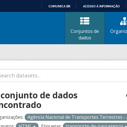
COMUNICA BR
ACESSO À INFORMAÇÃO
IR
PARA
O
Conjuntos de
Organi
CONTEÚDO
dados
 conjunto de dados
ncontrado
ganizações:
Agência Nacional de Transportes Terrestres 
rmatos:
HTML
Etiquetas:
transporte-de-passageiros