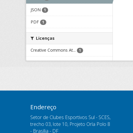
JSON
1
PDF
1
Licenças
Creative Commons At...
1
Endereço
Setor de Clubes Esportivos Sul - SCES,
trecho 03, lote 10, Projeto Orla Polo 8
- Brasília - DF