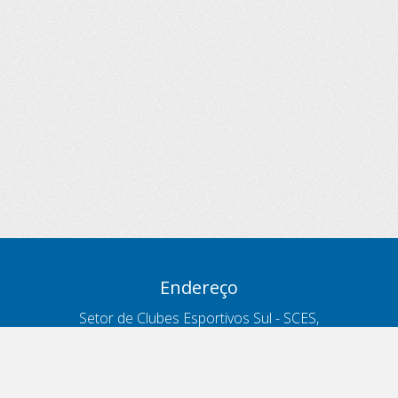
Endereço
Setor de Clubes Esportivos Sul - SCES,
trecho 03, lote 10, Projeto Orla Polo 8
- Brasília - DF