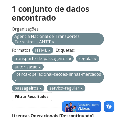
1 conjunto de dados
encontrado
Organizações:
Agência Nacional de Transportes
Terrestres - ANTT
Formatos:
HTML
Etiquetas:
transporte-de-passageiros
regular
autorizacao
licenca-operacional-secoes-linhas-mercados
passageiros
servico-regular
Filtrar Resultados
Licenças Operacionais [Descontinuado]