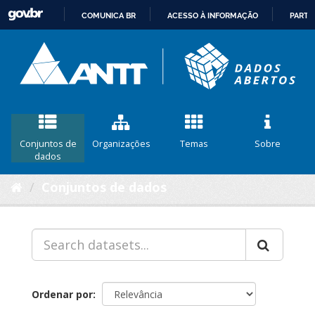
COMUNICA BR
ACESSO À INFORMAÇÃO
PARTI
IR
PARA
O
CONTEÚDO
Conjuntos de
Organizações
Temas
Sobre
dados
Conjuntos de dados
Ordenar por