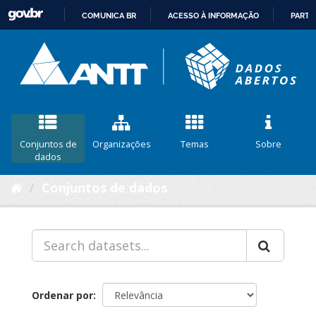
COMUNICA BR
ACESSO À INFORMAÇÃO
PARTI
IR
PARA
O
CONTEÚDO
Conjuntos de
Organizações
Temas
Sobre
dados
Conjuntos de dados
Ordenar por