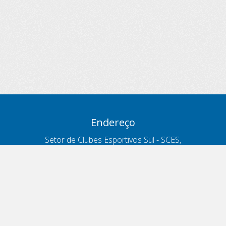
Endereço
Setor de Clubes Esportivos Sul - SCES,
trecho 03, lote 10, Projeto Orla Polo 8
- Brasília - DF
Contatos
Telefone 166