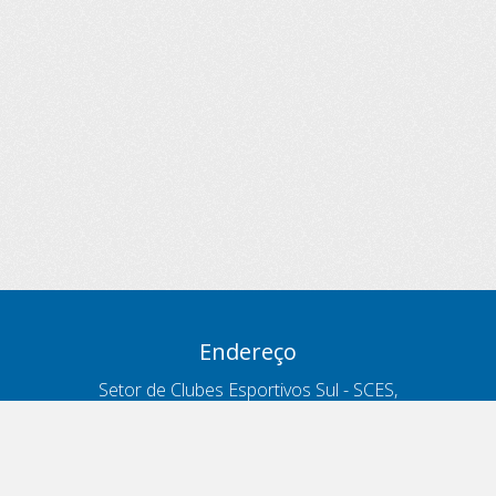
Endereço
Setor de Clubes Esportivos Sul - SCES,
trecho 03, lote 10, Projeto Orla Polo 8
- Brasília - DF