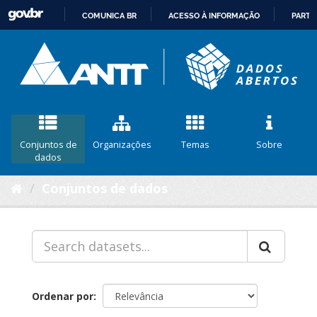
COMUNICA BR
ACESSO À INFORMAÇÃO
PARTI
IR
PARA
O
CONTEÚDO
Conjuntos de
Organizações
Temas
Sobre
dados
Conjuntos de dados
Ordenar por