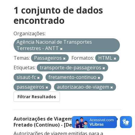
1 conjunto de dados
encontrado
Organizações:
Agência Nacional de Transportes
Terrestres - ANTT
Temas:
Passageiros
Formatos:
HTML
Etiquetas:
transporte-de-passageiros
sisaut-fc
fretamento-continuo
passageiros
autorizacao-de-viagem
Filtrar Resultados
Autorizações de Viagem Nacional – Serviço
Fretado (Contínuo) - [Descontinuado]
Autorizações de viagem emitidas para a