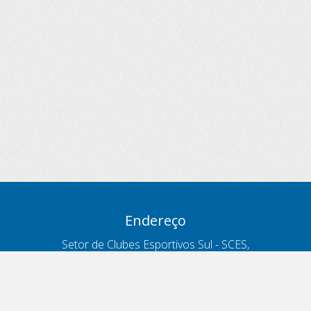
Endereço
Setor de Clubes Esportivos Sul - SCES,
trecho 03, lote 10, Projeto Orla Polo 8
- Brasília - DF