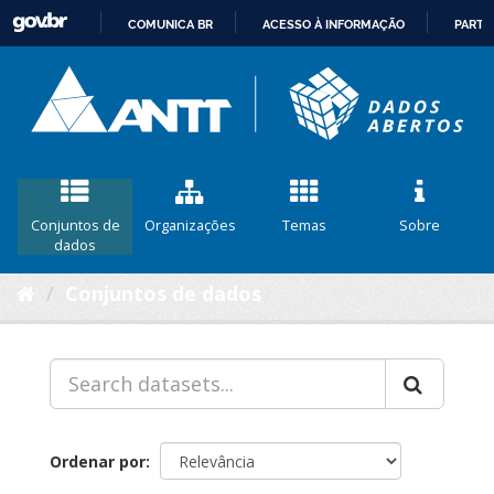
COMUNICA BR
ACESSO À INFORMAÇÃO
PARTI
IR
PARA
O
CONTEÚDO
Conjuntos de
Organizações
Temas
Sobre
dados
Conjuntos de dados
Ordenar por