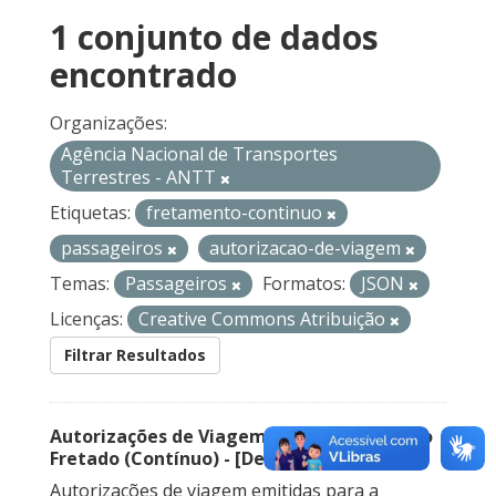
1 conjunto de dados
encontrado
Organizações:
Agência Nacional de Transportes
Terrestres - ANTT
Etiquetas:
fretamento-continuo
passageiros
autorizacao-de-viagem
Temas:
Passageiros
Formatos:
JSON
Licenças:
Creative Commons Atribuição
Filtrar Resultados
Autorizações de Viagem Nacional – Serviço
Fretado (Contínuo) - [Descontinuado]
Autorizações de viagem emitidas para a