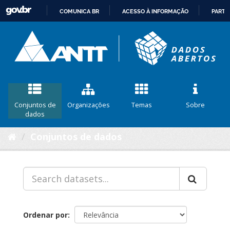
COMUNICA BR
ACESSO À INFORMAÇÃO
PARTI
IR
PARA
O
CONTEÚDO
Conjuntos de
Organizações
Temas
Sobre
dados
Conjuntos de dados
Ordenar por