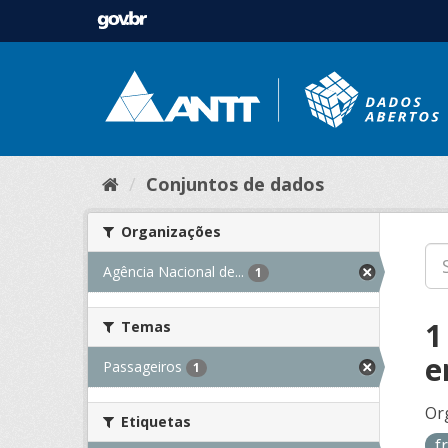
Conjuntos de dados
Organizações
Agência Nacional de...
1
1
Temas
e
Passageiros
1
Or
Etiquetas
f