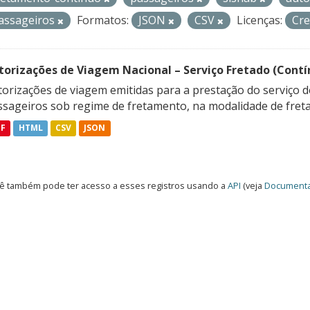
assageiros
Formatos:
JSON
CSV
Licenças:
Cre
torizações de Viagem Nacional – Serviço Fretado (Contí
orizações de viagem emitidas para a prestação do serviço d
ssageiros sob regime de fretamento, na modalidade de freta
DF
HTML
CSV
JSON
ê também pode ter acesso a esses registros usando a
API
(veja
Documenta