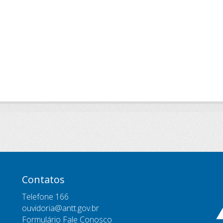
Contatos
Telefone 166
ouvidoria@antt.gov.br
Formulário Fale Conosco