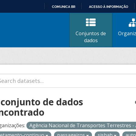
COMUNICA BR
ACESSO À INFORMAÇÃO
IR
PARA
O
Conjuntos de
Organi
CONTEÚDO
dados
 conjunto de dados
ncontrado
ganizações:
Agência Nacional de Transportes Terrestres 
retamento-continuo
passageiros
sishab
auto