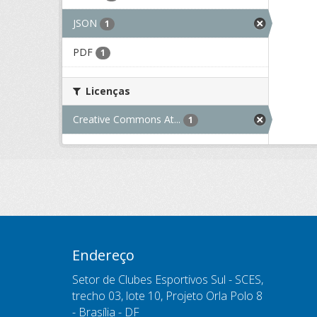
JSON
1
PDF
1
Licenças
Creative Commons At...
1
Endereço
Setor de Clubes Esportivos Sul - SCES,
trecho 03, lote 10, Projeto Orla Polo 8
- Brasília - DF