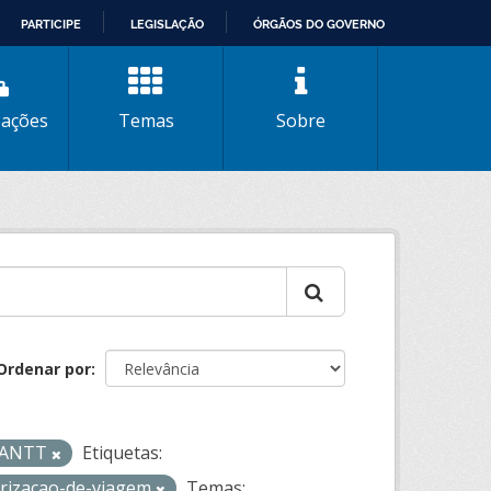
PARTICIPE
LEGISLAÇÃO
ÓRGÃOS DO GOVERNO
zações
Temas
Sobre
Ordenar por
- ANTT
Etiquetas:
rizacao-de-viagem
Temas: