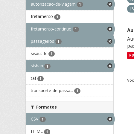
autorizacao-de-viagem
1
P
fretamento
1
fretamento-continuo
1
Au
Aut
passageiros
1
pa
sisaut-fc
1
P
sishab
1
taf
1
Voc
transporte-de-passa...
1
Formatos
CSV
1
HTML
1