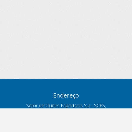
Endereço
Setor de Clubes Esportivos Sul - SCES,
trecho 03, lote 10, Projeto Orla Polo 8
- Brasília - DF