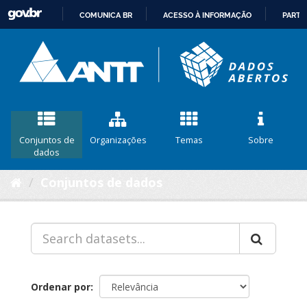
COMUNICA BR
ACESSO À INFORMAÇÃO
PARTI
IR
PARA
O
CONTEÚDO
Conjuntos de
Organizações
Temas
Sobre
dados
Conjuntos de dados
Ordenar por