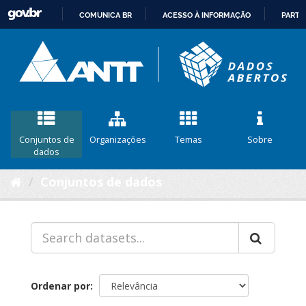
COMUNICA BR
ACESSO À INFORMAÇÃO
PARTI
IR
PARA
O
CONTEÚDO
Conjuntos de
Organizações
Temas
Sobre
dados
Conjuntos de dados
Ordenar por