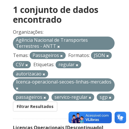
1 conjunto de dados
encontrado
Organizações:
Agência Nacional de Transportes
Terrestres - ANTT
Temas:
Passageiros
Formatos:
JSON
CSV
Etiquetas:
regular
autorizacao
licenca-operacional-secoes-linhas-mercados
passageiros
servico-regular
sgp
Filtrar Resultados
Licenças Operacionais [Descontinuado]