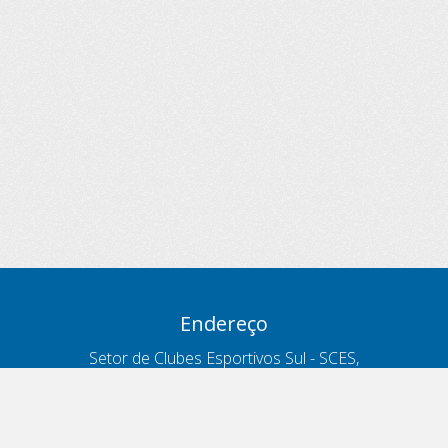
Endereço
Setor de Clubes Esportivos Sul - SCES,
trecho 03, lote 10, Projeto Orla Polo 8
- Brasília - DF