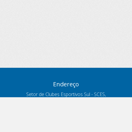
Endereço
Setor de Clubes Esportivos Sul - SCES,
trecho 03, lote 10, Projeto Orla Polo 8
- Brasília - DF
Contatos