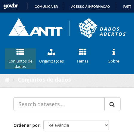
COMUNICA BR
ACESSO À INFORMAÇÃO
PARTI
IR
PARA
O
CONTEÚDO
Conjuntos de
Organizações
Temas
Sobre
dados
Conjuntos de dados
Ordenar por