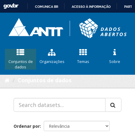
COMUNICA BR
ACESSO À INFORMAÇÃO
PARTI
IR
PARA
O
CONTEÚDO
Conjuntos de
Organizações
Temas
Sobre
dados
Conjuntos de dados
Ordenar por