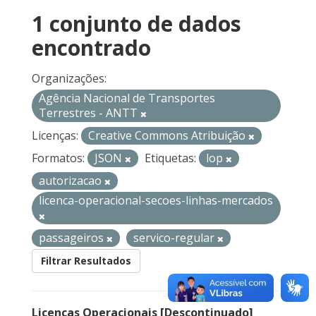
1 conjunto de dados
encontrado
Organizações:
Agência Nacional de Transportes
Terrestres - ANTT
Licenças:
Creative Commons Atribuição
Formatos:
JSON
Etiquetas:
lop
autorizacao
licenca-operacional-secoes-linhas-mercados
passageiros
servico-regular
Filtrar Resultados
Licenças Operacionais [Descontinuado]