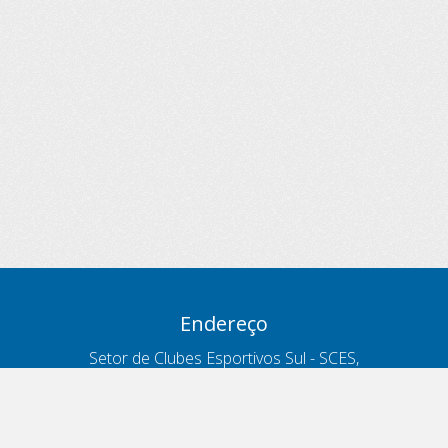
Endereço
Setor de Clubes Esportivos Sul - SCES,
trecho 03, lote 10, Projeto Orla Polo 8
- Brasília - DF