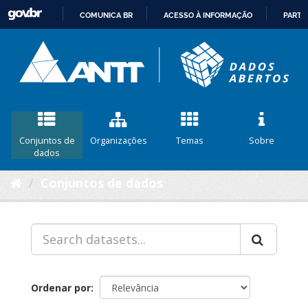
COMUNICA BR
ACESSO À INFORMAÇÃO
PARTI
IR
PARA
O
CONTEÚDO
Conjuntos de
Organizações
Temas
Sobre
dados
Conjuntos de dados
Ordenar por