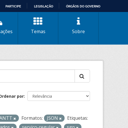
PARTICIPE
LEGISLAÇÃO
ÓRGÃOS DO GOVERNO
zações
Temas
Sobre
Ordenar por
- ANTT
Formatos:
JSON
Etiquetas:
cados
servico-regular
sgp