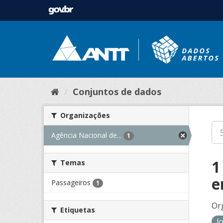
Conjuntos de dados
Organizações
Agência Nacional de...
1
1
Temas
e
Passageiros
1
Or
Etiquetas
l