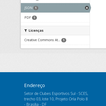
JSON
1
PDF
1
Licenças
Creative Commons At...
1
Endereço
Setor de Clubes Esportivos Sul - SCES,
trecho 03, lote 10, Projeto Orla Polo 8
- Brasília - DF