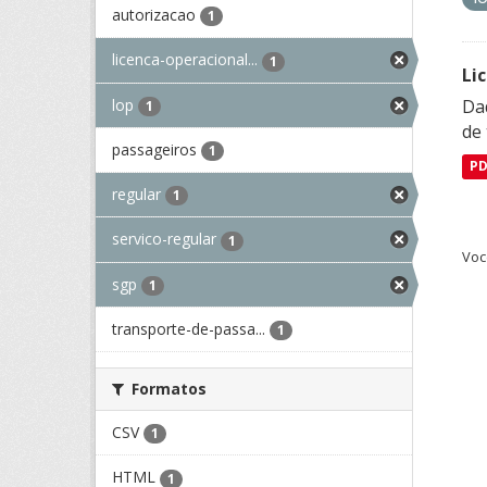
autorizacao
1
licenca-operacional...
1
Li
lop
Da
1
de 
passageiros
1
P
regular
1
servico-regular
1
Voc
sgp
1
transporte-de-passa...
1
Formatos
CSV
1
HTML
1