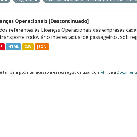
cenças Operacionais [Descontinuado]
dos referentes às Licenças Operacionais das empresas cadas
transporte rodoviário interestadual de passageiros, sob reg
DF
HTML
CSV
JSON
ê também pode ter acesso a esses registros usando a
API
(veja
Documenta