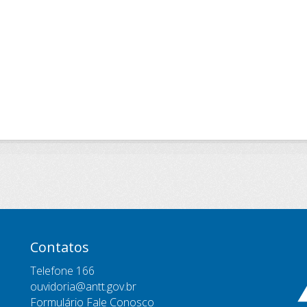
Contatos
Telefone 166
ouvidoria@antt.gov.br
Formulário Fale Conosco