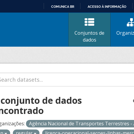
COMUNICA BR
ACESSO À INFORMAÇÃO
IR
PARA
O
Conjuntos de
Organi
CONTEÚDO
dados
 conjunto de dados
ncontrado
ganizações:
Agência Nacional de Transportes Terrestres 
op
regular
licenca-operacional-secoes-linhas-mer