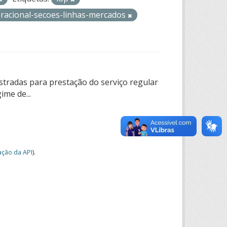
eracional-secoes-linhas-mercados
tradas para prestação do serviço regular
ime de...
ção da API
).