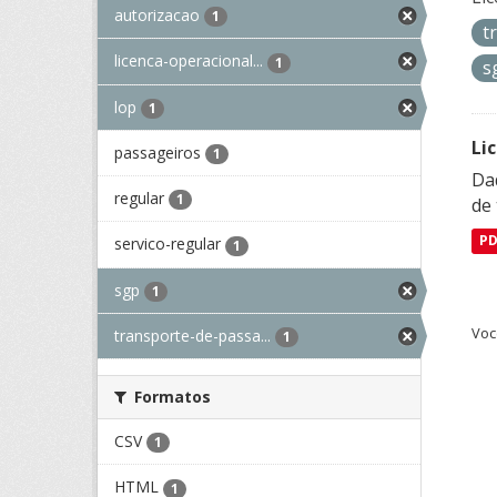
autorizacao
1
t
licenca-operacional...
1
s
lop
1
Li
passageiros
1
Da
regular
1
de 
P
servico-regular
1
sgp
1
Voc
transporte-de-passa...
1
Formatos
CSV
1
HTML
1