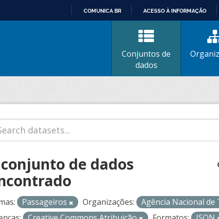
COMUNICA BR
ACESSO À INFORMAÇÃO
IR
PARA
O
Conjuntos de
Organi
CONTEÚDO
dados
 conjunto de dados
ncontrado
mas:
Passageiros
Organizações:
Agência Nacional de
enças:
Creative Commons Atribuição
Formatos:
JSON