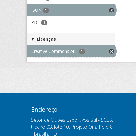
JSON
1
PDF
1
Licenças
Creative Commons At...
1
Endereço
Setor de Clubes Esportivos Sul - SCES,
trecho 03, lote 10, Projeto Orla Polo 8
- Brasília - DF