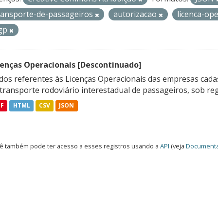
ransporte-de-passageiros
autorizacao
licenca-op
gp
cenças Operacionais [Descontinuado]
dos referentes às Licenças Operacionais das empresas cadas
transporte rodoviário interestadual de passageiros, sob reg
DF
HTML
CSV
JSON
ê também pode ter acesso a esses registros usando a
API
(veja
Documenta