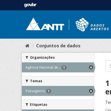
Conjuntos de dados
Organizações
Agência Nacional de...
1
1
Temas
e
Passageiros
1
Te
Etiquetas
Lic