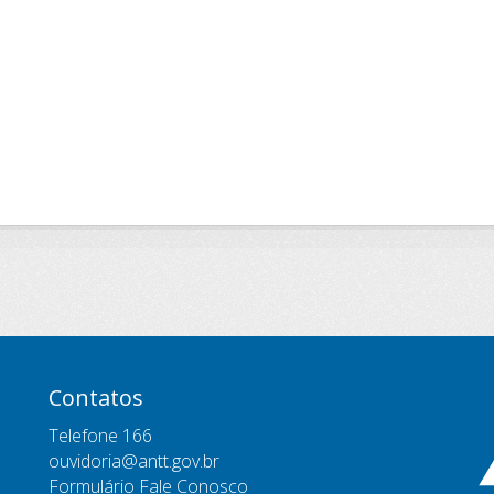
Contatos
Telefone 166
ouvidoria@antt.gov.br
Formulário Fale Conosco