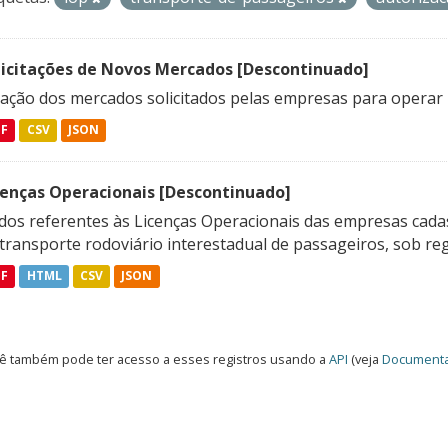
licitações de Novos Mercados [Descontinuado]
lação dos mercados solicitados pelas empresas para operar 
DF
CSV
JSON
cenças Operacionais [Descontinuado]
dos referentes às Licenças Operacionais das empresas cadas
transporte rodoviário interestadual de passageiros, sob reg
DF
HTML
CSV
JSON
ê também pode ter acesso a esses registros usando a
API
(veja
Documenta