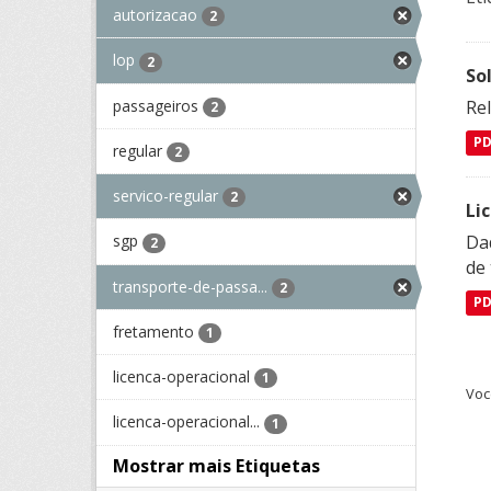
autorizacao
2
lop
2
So
passageiros
Re
2
P
regular
2
servico-regular
2
Li
Da
sgp
2
de 
transporte-de-passa...
2
P
fretamento
1
licenca-operacional
1
Voc
licenca-operacional...
1
Mostrar mais Etiquetas