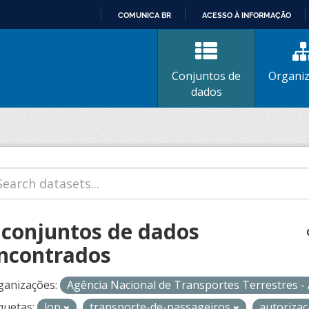
COMUNICA BR
ACESSO À INFORMAÇÃO
IR
PARA
O
Conjuntos de
Organi
CONTEÚDO
dados
 conjuntos de dados
ncontrados
ganizações:
Agência Nacional de Transportes Terrestres 
quetas:
lop
transporte-de-passageiros
autoriza