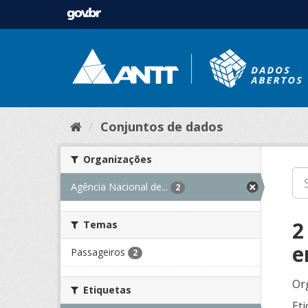
Conjuntos de dados
Organizações
Agência Nacional de...
2
2
Temas
e
Passageiros
2
Or
Etiquetas
Eti