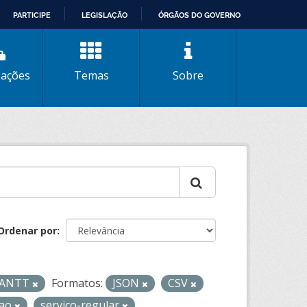
PARTICIPE
LEGISLAÇÃO
ÓRGÃOS DO GOVERNO
zações
Temas
Sobre
Ordenar por
- ANTT
Formatos:
JSON
CSV
cao
servico-regular