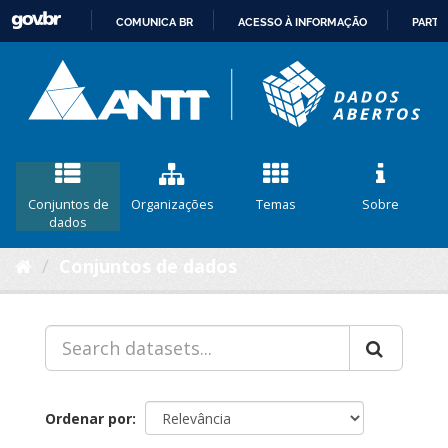
COMUNICA BR
ACESSO À INFORMAÇÃO
PARTI
IR
PARA
O
CONTEÚDO
Conjuntos de
Organizações
Temas
Sobre
dados
Conjuntos de dados
Ordenar por