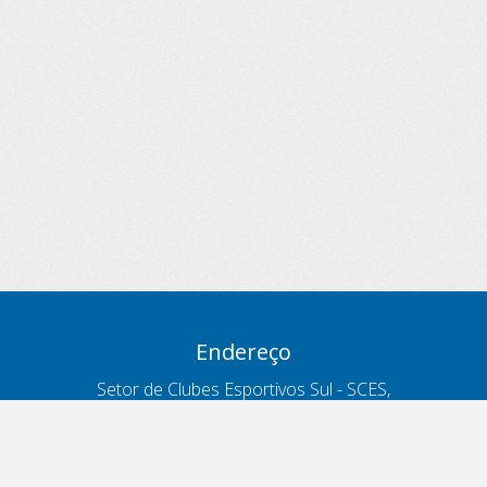
Endereço
Setor de Clubes Esportivos Sul - SCES,
trecho 03, lote 10, Projeto Orla Polo 8
- Brasília - DF