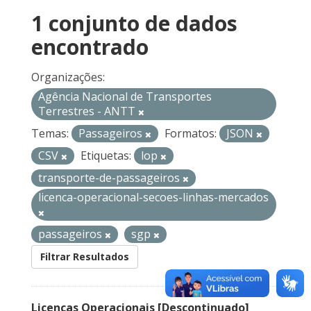
1 conjunto de dados
encontrado
Organizações:
Agência Nacional de Transportes
Terrestres - ANTT
Temas:
Passageiros
Formatos:
JSON
CSV
Etiquetas:
lop
transporte-de-passageiros
licenca-operacional-secoes-linhas-mercados
passageiros
sgp
Filtrar Resultados
Licenças Operacionais [Descontinuado]