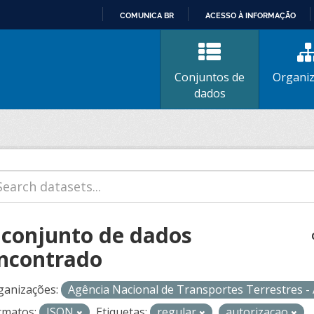
COMUNICA BR
ACESSO À INFORMAÇÃO
IR
PARA
O
Conjuntos de
Organi
CONTEÚDO
dados
 conjunto de dados
ncontrado
ganizações:
Agência Nacional de Transportes Terrestres 
rmatos:
JSON
Etiquetas:
regular
autorizacao