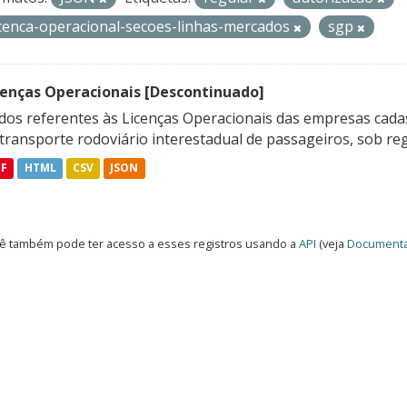
icenca-operacional-secoes-linhas-mercados
sgp
cenças Operacionais [Descontinuado]
dos referentes às Licenças Operacionais das empresas cadas
transporte rodoviário interestadual de passageiros, sob reg
DF
HTML
CSV
JSON
ê também pode ter acesso a esses registros usando a
API
(veja
Documenta