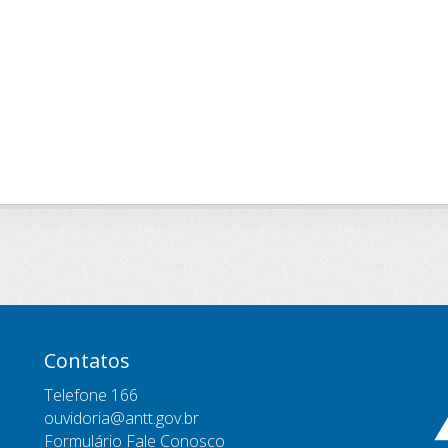
Contatos
Telefone 166
ouvidoria@antt.gov.br
Formulário Fale Conosco