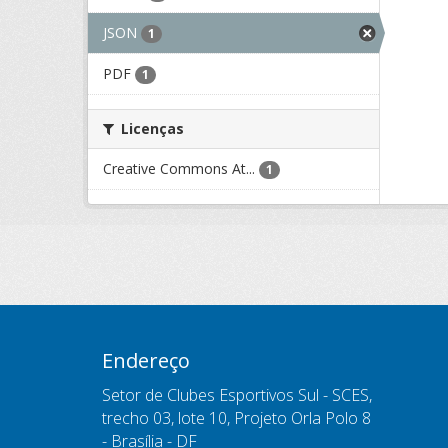
JSON
1
PDF
1
Licenças
Creative Commons At...
1
Endereço
Setor de Clubes Esportivos Sul - SCES,
trecho 03, lote 10, Projeto Orla Polo 8
- Brasília - DF