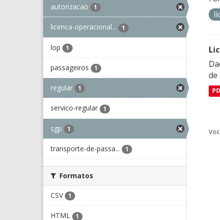
autorizacao
1
l
licenca-operacional...
1
lop
1
Li
Da
passageiros
1
de 
regular
1
P
servico-regular
1
sgp
1
Voc
transporte-de-passa...
1
Formatos
CSV
1
HTML
1