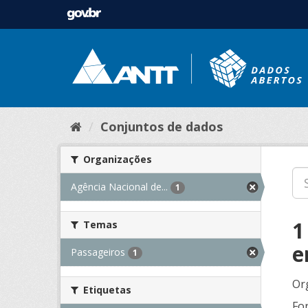
Conjuntos de dados
Organizações
Agência Nacional de...
1
1
Temas
e
Passageiros
1
Or
Etiquetas
Fo