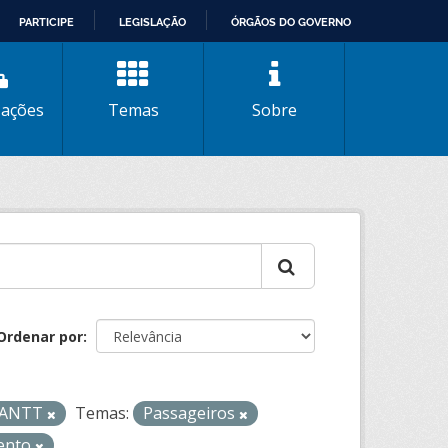
PARTICIPE
LEGISLAÇÃO
ÓRGÃOS DO GOVERNO
zações
Temas
Sobre
Ordenar por
- ANTT
Temas:
Passageiros
ento