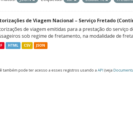
torizações de Viagem Nacional – Serviço Fretado (Contí
orizações de viagem emitidas para a prestação do serviço d
ssageiros sob regime de fretamento, na modalidade de freta
DF
HTML
CSV
JSON
ê também pode ter acesso a esses registros usando a
API
(veja
Documenta