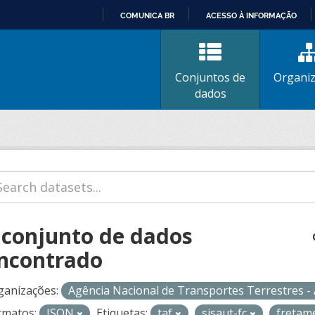
COMUNICA BR
ACESSO À INFORMAÇÃO
IR
PARA
O
Conjuntos de
Organi
CONTEÚDO
dados
 conjunto de dados
ncontrado
ganizações:
Agência Nacional de Transportes Terrestres 
rmatos:
JSON
Etiquetas:
taf
sisaut-fc
fretam