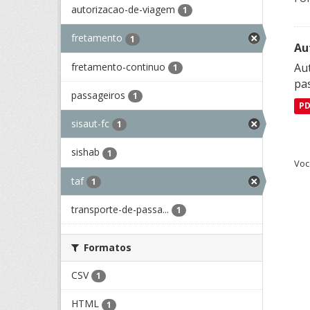
autorizacao-de-viagem
1
fretamento
1
Au
fretamento-continuo
Aut
1
pa
passageiros
1
P
sisaut-fc
1
sishab
1
Voc
taf
1
transporte-de-passa...
1
Formatos
CSV
1
HTML
1