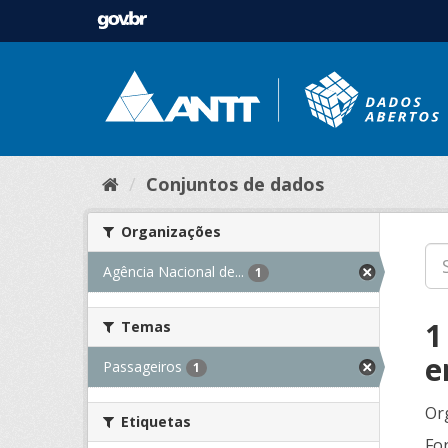
Conjuntos de dados
Organizações
Agência Nacional de...
1
1
Temas
e
Passageiros
1
Or
Etiquetas
Fo