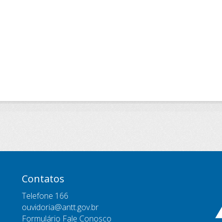
Contatos
Telefone 166
ouvidoria@antt.gov.br
Formulário Fale Conosco