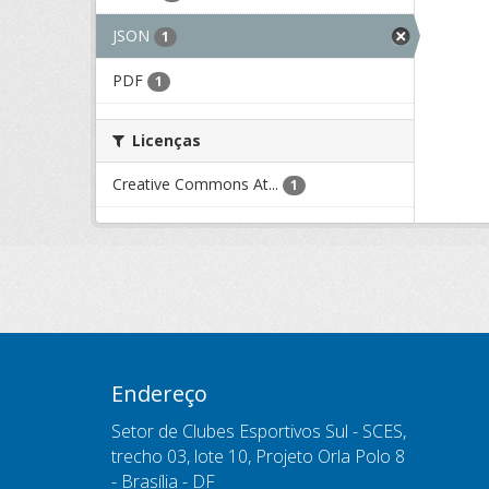
JSON
1
PDF
1
Licenças
Creative Commons At...
1
Endereço
Setor de Clubes Esportivos Sul - SCES,
trecho 03, lote 10, Projeto Orla Polo 8
- Brasília - DF